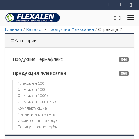
Главная
/
Каталог
/
Продукция Флексален
/
Страница 2
Категории
Продукция Термафлекс
346
Продукция Флексален
869
Флексален 600
Флексален 1000
Флексален 1000+
Флексален 1000+ SNX
Комплектующие
Фитинги и элементы
Изолированный кожух
Полибутеновые трубы