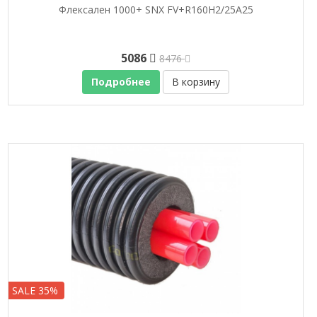
Флексален 1000+ SNX FV+R160H2/25A25
5086
8476
Подробнее
В корзину
SALE 35%