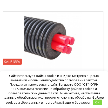
SALE 35%
Сайт использует файлы cookie и Яндекс. Метрика с целью
ФЛЕКСАЛЕН 1000+ SNX FV+R200H63H40
аналитики и повышения удобства пользования сайтом.
Продолжая использовать сайт, Вы даете ООО “ОВ” (ОГРН
Флексален 1000+ SNX FV+R200H63H40
1177746064649) согласие на обработку файлов cookies и
пользовательских данных. Если Вы не хотите, чтобы Ваши
данные обрабатывались, просим отключить обработку файлов
cookies и сбор данных в настройках Вашего браузера.
OK
9042
15070