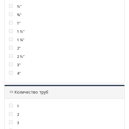
½"
¾"
1"
1 ½"
1 ¼"
2"
2 ½"
3"
4"
Количество труб
1
2
3