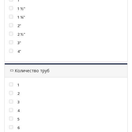
1"
1 ½"
1 ¼"
2"
2 ½"
3"
4"
Количество труб
1
2
3
4
5
6