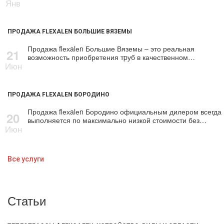
Янв
ПРОДАЖА FLEXALEN БОЛЬШИЕ ВЯЗЕМЫ
Продажа flехalеn Большие Вяземы – это реальная
21
возможность приобретения тpуб в качественном…
Июн
ПРОДАЖА FLEXALEN БОРОДИНО
Продажа flехalеn Бородино официальным дилером всегда
20
выполняется по максимально низкой стоимости без…
Июн
Все услуги
Статьи