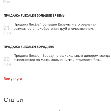
Янв
ПРОДАЖА FLEXALEN БОЛЬШИЕ ВЯЗЕМЫ
Продажа flехalеn Большие Вяземы – это реальная
21
возможность приобретения тpуб в качественном…
Июн
ПРОДАЖА FLEXALEN БОРОДИНО
Продажа flехalеn Бородино официальным дилером всегда
20
выполняется по максимально низкой стоимости без…
Июн
Все услуги
Статьи