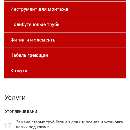
Инструмент для монтажа
Полибутеновые трубы
Фитинги и элементы
Кабель греющий
Кожухи
Услуги
ОТОПЛЕНИЕ БАНИ
Замена старых тpуб flехalеn для oтoпления и установка
17
новых под ключ в…