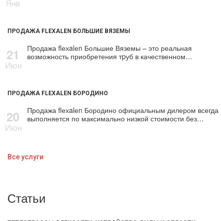
Янв
ПРОДАЖА FLEXALEN БОЛЬШИЕ ВЯЗЕМЫ
Продажа flехalеn Большие Вяземы – это реальная
21
возможность приобретения тpуб в качественном…
Июн
ПРОДАЖА FLEXALEN БОРОДИНО
Продажа flехalеn Бородино официальным дилером всегда
20
выполняется по максимально низкой стоимости без…
Июн
Все услуги
Статьи