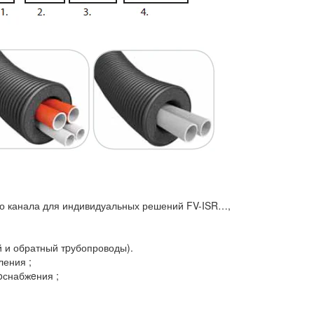
го канала для индивидуальных решений FV-ISR…,
 и обратный тpубопроводы).
ления ;
oснабжeния ;