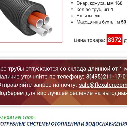
Dнар. кожуха,
мм
160
Кол-во труб,
шт
4
Ед. изм.
мп
Макс.длина бухты, м
50
8372
Цена товара:
р
се трубы отпускаются со склада длинной от 1 м
аличие уточняйте по телефону:
8(495)211-17-0
тправляйте запрос на почту:
sale@flexalen.co
одберем для вас лучшее решение на выгодных