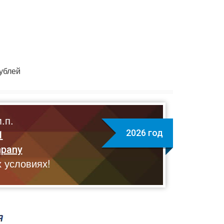
ублей
.п.
2026 год
1
mpany
 условиях!