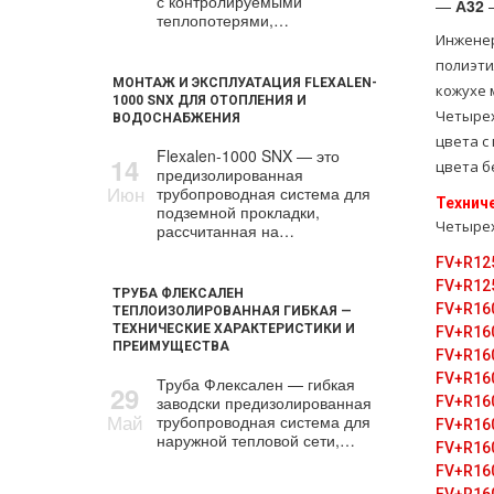
с контролируемыми
—
А32
–
теплопотерями,…
Инженер
полиэти
МОНТАЖ И ЭКСПЛУАТАЦИЯ FLEXALEN-
кожухе 
1000 SNX ДЛЯ ОТОПЛЕНИЯ И
Четырех
ВОДОСНАБЖЕНИЯ
цвета с
Flexalen-1000 SNX — это
14
цвета б
предизолированная
Июн
трубопроводная система для
Технич
подземной прокладки,
Четырех
рассчитанная на…
FV+R12
FV+R12
ТРУБА ФЛЕКСАЛЕН
FV+R16
ТЕПЛОИЗОЛИРОВАННАЯ ГИБКАЯ —
ТЕХНИЧЕСКИЕ ХАРАКТЕРИСТИКИ И
FV+R16
ПРЕИМУЩЕСТВА
FV+R16
FV+R16
Труба Флексален — гибкая
29
заводски предизолированная
FV+R16
Май
трубопроводная система для
FV+R16
наружной тепловой сети,…
FV+R16
FV+R16