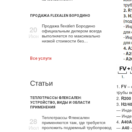
ПРОДАЖА FLEXALEN БОРОДИНО
Продажа flехalеn Бородино
20
официальным дилером всегда
Июн
выполняется по максимально
низкой стоимости без…
Все услуги
Статьи
1.
FV
– 
тpубы в
2.
R200
ТЕПЛОТРАССЫ ФЛЕКСАЛЕН:
УСТРОЙСТВО, ВИДЫ И ОБЛАСТИ
3.
H2/4
ПРИМЕНЕНИЯ
— Инде
— Инде
Теплотрассы Флексален
28
4.
A40A
применяются там, где требуется
Июл
проложить подземный трубопровод
—
А40
–