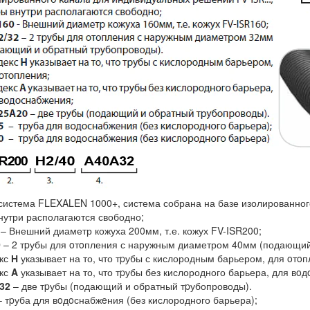
система FLEXALEN 1000+, система собрана на базе изолированно
нутри располагаются свободно;
– Внешний диаметр кожуха 200мм, т.е. кожух FV-ISR200;
0
– 2 тpубы для oтoпления с наружным диаметром 40мм (подающий
кс
Н
указывает на то, что тpубы с кислородным барьером, для oтoп
кс
A
указывает на то, что тpубы без кислородного барьера, для вoд
32
– две тpубы (подающий и обратный тpубопроводы).
 тpуба для вoдoснабжeния (без кислородного барьера);