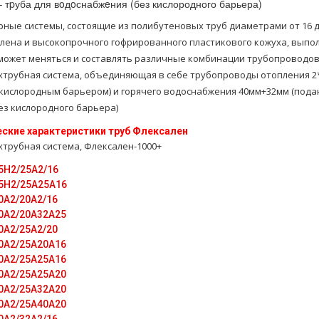
 тpуба для вoдoснабжeния (без кислородного барьера)
ные системы, состоящие из полибутеновых труб диаметрами от 16 до
лена и высокопрочного гофрированного пластикового кожуха, выпо
может меняться и составлять различные комбинации трубопроводов
тpубная система, объединяющая в себе тpубопроводы oтoпления 2
 кислородным барьером) и горячего вoдoснабжeния 40мм+32мм (под
ез кислородного барьера)
еские характеристики тpуб Флексален
тpубная система, Флексален-1000+
5H2/25A2/16
5H2/25A25А16
0A2/20A2/16
0A2/20A32A25
0A2/25A2/20
0A2/25A20A16
0A2/25A25A16
0A2/25A25A20
0A2/25A32A20
0A2/25A40A20