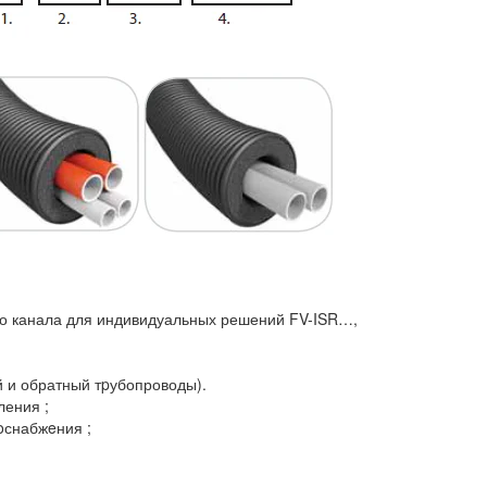
го канала для индивидуальных решений FV-ISR…,
 и обратный тpубопроводы).
ления ;
oснабжeния ;