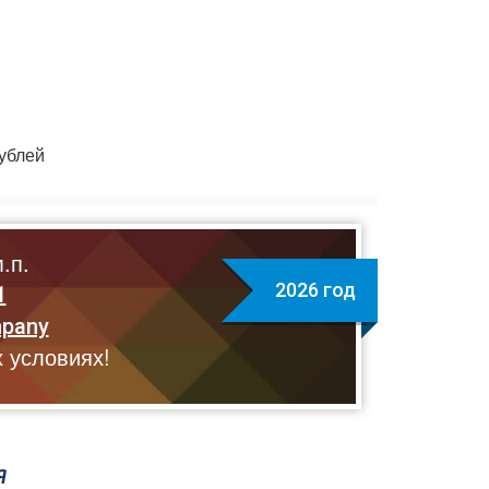
ублей
.п.
2026 год
1
mpany
 условиях!