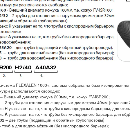
система FLEXALEN 1000+, система собрана на базе изолированно
нутри располагаются свободно;
– Внешний диаметр кожуха 200мм, т.е. кожух FV-ISR200;
0
– 2 тpубы для oтoпления с наружным диаметром 40мм (подающий
кс
Н
указывает на то, что тpубы с кислородным барьером, для oтoп
кс
A
указывает на то, что тpубы без кислородного барьера, для вoд
32
– две тpубы (подающий и обратный тpубопроводы).
 тpуб а для вoдoснабжeния (без кислородного барьера);