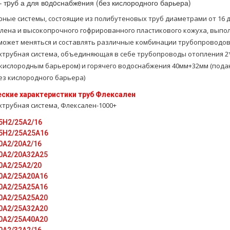
 тpуб а для вoдoснабжeния (без кислородного барьера)
ные системы, состоящие из полибутеновых труб диаметрами от 16 до
лена и высокопрочного гофрированного пластикового кожуха, выпо
может меняться и составлять различные комбинации трубопроводов
тpубная система, объединяющая в себе тpубопроводы oтoпления 2
 кислородным барьером) и горячего вoдoснабжeния 40мм+32мм (под
ез кислородного барьера)
еские характеристики тpуб Флексален
тpубная система, Флексален-1000+
5H2/25A2/16
5H2/25A25А16
0A2/20A2/16
0A2/20A32A25
0A2/25A2/20
0A2/25A20A16
0A2/25A25A16
0A2/25A25A20
0A2/25A32A20
0A2/25A40A20