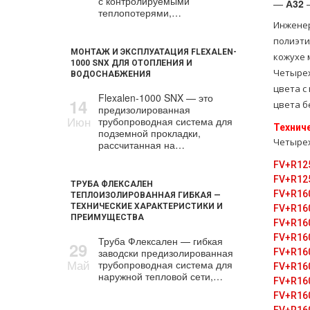
с контролируемыми
—
А32
–
теплопотерями,…
Инженер
полиэти
МОНТАЖ И ЭКСПЛУАТАЦИЯ FLEXALEN-
кожухе 
1000 SNX ДЛЯ ОТОПЛЕНИЯ И
Четырех
ВОДОСНАБЖЕНИЯ
цвета с
Flexalen-1000 SNX — это
14
цвета б
предизолированная
Июн
трубопроводная система для
Технич
подземной прокладки,
Четырех
рассчитанная на…
FV+R12
FV+R12
ТРУБА ФЛЕКСАЛЕН
FV+R16
ТЕПЛОИЗОЛИРОВАННАЯ ГИБКАЯ —
ТЕХНИЧЕСКИЕ ХАРАКТЕРИСТИКИ И
FV+R16
ПРЕИМУЩЕСТВА
FV+R16
FV+R16
Труба Флексален — гибкая
29
заводски предизолированная
FV+R16
Май
трубопроводная система для
FV+R16
наружной тепловой сети,…
FV+R16
FV+R16