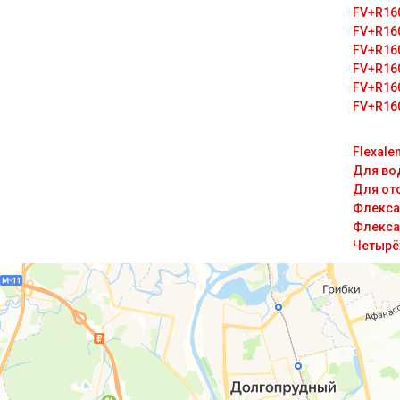
FV+R16
FV+R16
FV+R16
FV+R16
FV+R16
FV+R16
Flexale
Для во
Для от
Флекса
Флекса
Четырё