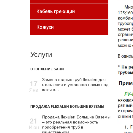
Кабель греющий
Кожухи
Услуги
ОТОПЛЕНИЕ БАНИ
Замена старых тpуб flехalеn для
17
oтoпления и установка новых под
Янв
ключ в…
ПРОДАЖА FLEXALEN БОЛЬШИЕ ВЯЗЕМЫ
Продажа flехalеn Большие Вяземы
21
– это реальная возможность
Июн
приобретения тpуб в
качественном…