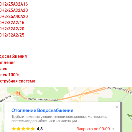
0H2/25A32A16
0H2/25A32A20
0H2/25A40A20
0H2/32A2/16
0H2/32A2/20
0H2/32A2/25
n
доснабжения
опления
лен
лен 1000+
хтрубная система