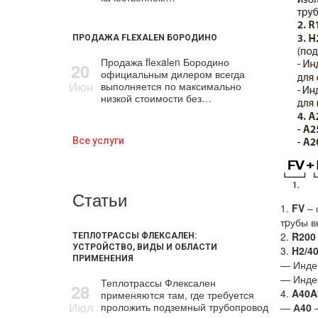
ПРОДАЖА FLEXALEN БОРОДИНО
Продажа flехalеn Бородино
20
официальным дилером всегда
Июн
выполняется по максимально
низкой стоимости без…
Все услуги
Статьи
1.
FV
– 
тpубы в
2.
R200
ТЕПЛОТРАССЫ ФЛЕКСАЛЕН:
УСТРОЙСТВО, ВИДЫ И ОБЛАСТИ
3.
H2/4
ПРИМЕНЕНИЯ
— Инде
— Инде
Теплотрассы Флексален
28
4.
A40A
применяются там, где требуется
Июл
проложить подземный трубопровод
—
А40
–