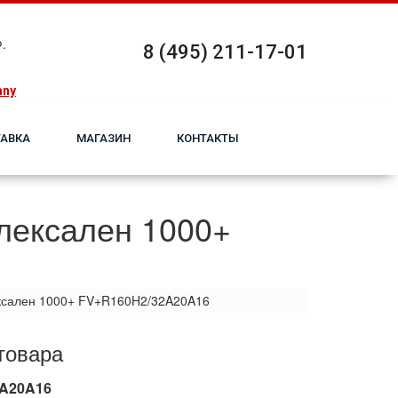
.
8 (495) 211-17-01
any
АВКА
МАГАЗИН
КОНТАКТЫ
лексален 1000+
ксален 1000+ FV+R160H2/32A20A16
товара
2A20A16