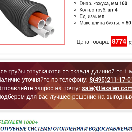
Dнар. кожуха,
мм
160
Кол-во труб,
шт
4
Ед. изм.
мп
Макс.длина бухты, м
50
8774
Цена товара:
р
се трубы отпускаются со склада длинной от 1 м
аличие уточняйте по телефону:
8(495)211-17-0
тправляйте запрос на почту:
sale@flexalen.co
одберем для вас лучшее решение на выгодных