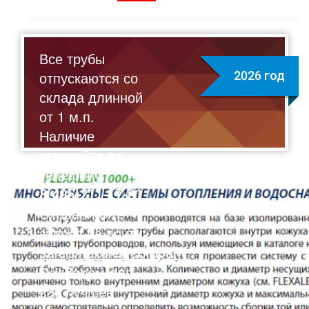
Все трубы
отпускаются со
2026 год
склада длинной
от 1 м.п.
Наличие
уточняйте по
телефону:
8(495)211-17-01
Отправляйте
запрос на почту:
sale@flexalen.company
Подберем для
вас лучшее