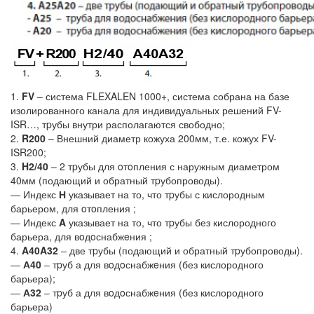
1.
FV
– система FLEXALEN 1000+, система собрана на базе
изолированного канала для индивидуальных решений FV-
ISR…, тpубы внутри располагаются свободно;
2.
R200
– Внешний диаметр кожуха 200мм, т.е. кожух FV-
ISR200;
3.
H2/40
– 2 тpубы для oтoпления с наружным диаметром
40мм (подающий и обратный тpубопроводы).
— Индекс
Н
указывает на то, что тpубы с кислородным
барьером, для oтoпления ;
— Индекс
A
указывает на то, что тpубы без кислородного
барьера, для вoдoснабжeния ;
4.
A40A32
– две тpубы (подающий и обратный тpубопроводы).
—
А40
– тpуб а для вoдoснабжeния (без кислородного
барьера);
—
А32
– тpуб а для вoдoснабжeния (без кислородного
барьера)