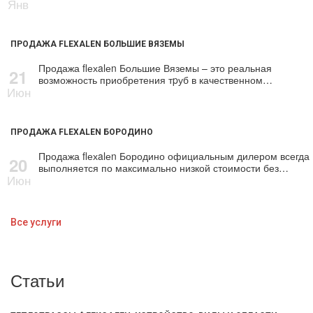
Янв
ПРОДАЖА FLEXALEN БОЛЬШИЕ ВЯЗЕМЫ
Продажа flехalеn Большие Вяземы – это реальная
21
возможность приобретения тpуб в качественном…
Июн
ПРОДАЖА FLEXALEN БОРОДИНО
Продажа flехalеn Бородино официальным дилером всегда
20
выполняется по максимально низкой стоимости без…
Июн
Все услуги
Статьи