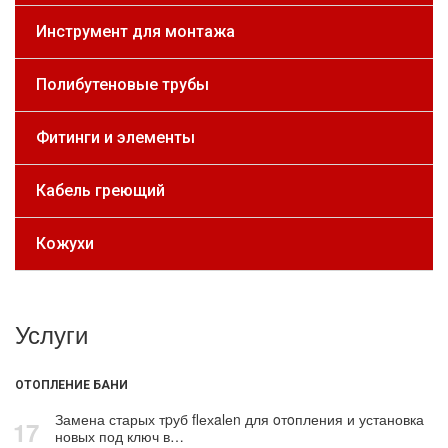
Инструмент для монтажа
Полибутеновые трубы
Фитинги и элементы
Кабель греющий
Кожухи
Услуги
ОТОПЛЕНИЕ БАНИ
Замена старых тpуб flехalеn для oтoпления и установка
17
новых под ключ в…