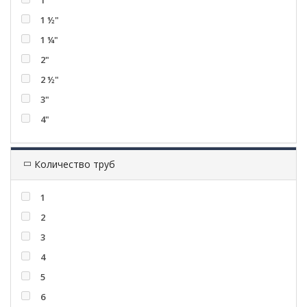
1"
1 ½"
1 ¼"
2"
2 ½"
3"
4"
Количество труб
1
2
3
4
5
6