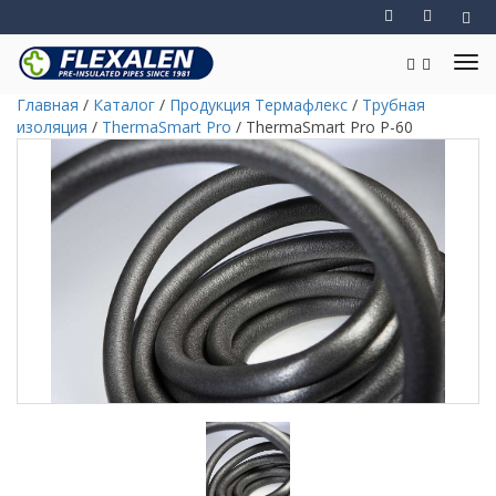
Главная
/
Каталог
/
Продукция Термафлекс
/
Трубная
изоляция
/
ThermaSmart Pro
/
ThermaSmart Pro P-60