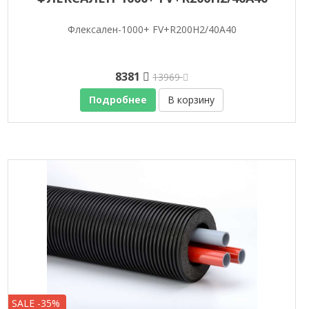
Флексален-1000+ FV+R200H2/40A40
8381
13969
Подробнее
В корзину
SALE -35%