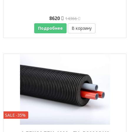
8620
14366
Подробнее
В корзину
SALE -35%