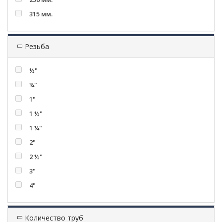
315 мм.
Резьба
½"
¾"
1"
1 ½"
1 ¼"
2"
2 ½"
3"
4"
Количество труб