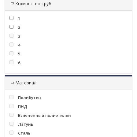
Количество труб
1
2
3
4
5
6
Материал
Полибутен
ПНД
Вспененный полиэтилен
Латунь
Сталь