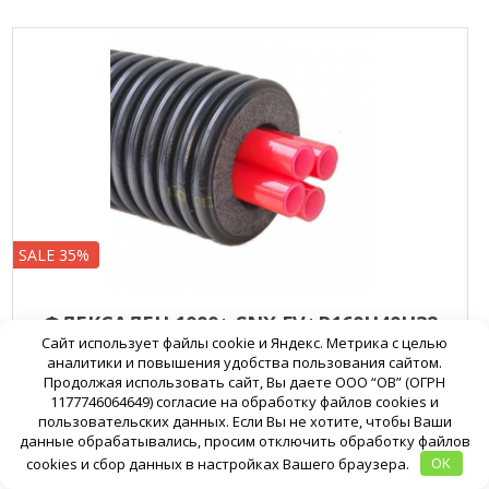
SALE 35%
ФЛЕКСАЛЕН 1000+ SNX FV+R160H40H32
Сайт использует файлы cookie и Яндекс. Метрика с целью
аналитики и повышения удобства пользования сайтом.
Флексален 1000+ SNX FV+R160H40H32
Продолжая использовать сайт, Вы даете ООО “ОВ” (ОГРН
1177746064649) согласие на обработку файлов cookies и
пользовательских данных. Если Вы не хотите, чтобы Ваши
данные обрабатывались, просим отключить обработку файлов
5053
8422
cookies и сбор данных в настройках Вашего браузера.
OK
Подробнее
В корзину