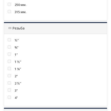
250 мм.
315 мм.
Резьба
½"
¾"
1"
1 ½"
1 ¼"
2"
2 ½"
3"
4"