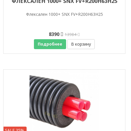
ФЛЕКСАЛЕН 1000+ SNX FV+R200H63H25
Флексален 1000+ SNX FV+R200H63H25
8390
13984
Подробнее
В корзину
SALE 35%