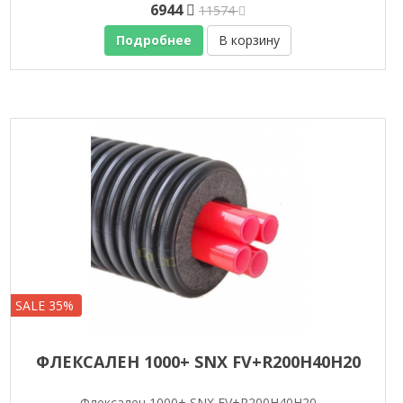
6944
11574
Подробнее
В корзину
SALE 35%
ФЛЕКСАЛЕН 1000+ SNX FV+R200H40H20
Флексален 1000+ SNX FV+R200H40H20