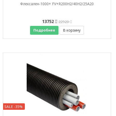
Флексален-1000+ FV+R200H2/40H2/25A20
13752
22920
Подробнее
В корзину
SALE -35%