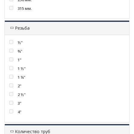
315 мм.
Резьба
½"
¾"
1"
1 ½"
1 ¼"
2"
2 ½"
3"
4"
Количество труб