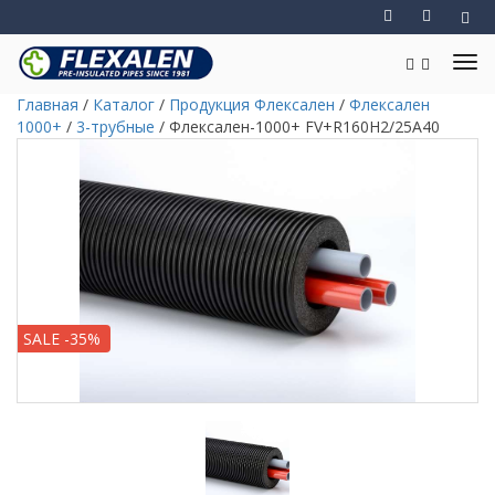
Главная
/
Каталог
/
Продукция Флексален
/
Флексален
1000+
/
3-трубные
/
Флексален-1000+ FV+R160H2/25A40
SALE -35%