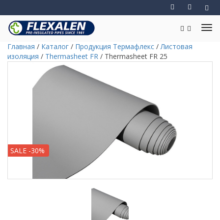
Главная
/
Каталог
/
Продукция Термафлекс
/
Листовая
изоляция
/
Thermasheet FR
/
Thermasheet FR 25
SALE -30%