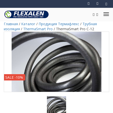
Главная
/
Каталог
/
Продукция Термафлекс
/
Трубная
изоляция
/
ThermaSmart Pro
/
ThermaSmart Pro C-12
SALE -10%