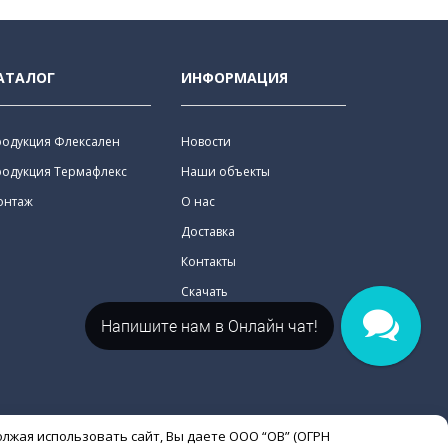
АТАЛОГ
ИНФОРМАЦИЯ
родукция Флексален
Новости
родукция Термафлекс
Наши объекты
онтаж
О нас
Доставка
Контакты
Скачать
Напишите нам в Онлайн чат!
олжая использовать сайт, Вы даете ООО “ОВ” (ОГРН