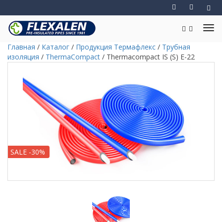
Главная
/
Каталог
/
Продукция Термафлекс
/
Трубная
изоляция
/
ThermaCompact
/
Thermacompact IS (S) E-22
SALE -30%