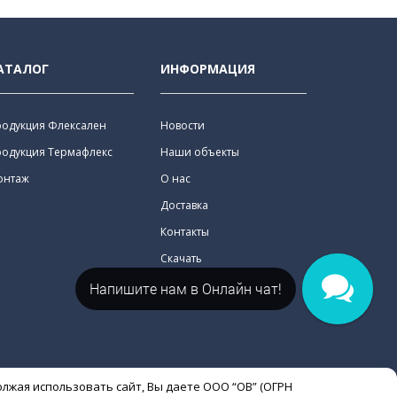
АТАЛОГ
ИНФОРМАЦИЯ
родукция Флексален
Новости
родукция Термафлекс
Наши объекты
онтаж
О нас
Доставка
Контакты
Скачать
Напишите нам в Онлайн чат!
олжая использовать сайт, Вы даете ООО “ОВ” (ОГРН