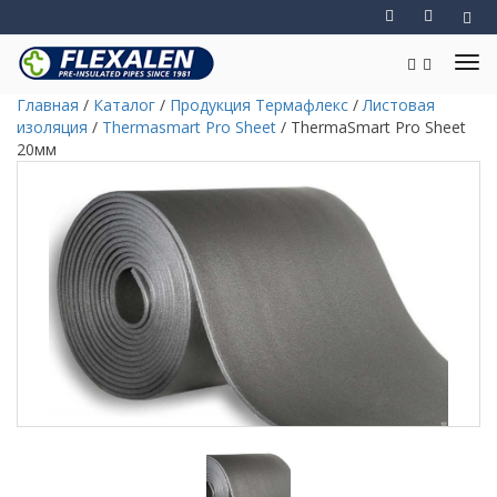
Главная
/
Каталог
/
Продукция Термафлекс
/
Листовая
изоляция
/
Thermasmart Pro Sheet
/
ThermaSmart Pro Sheet
20мм