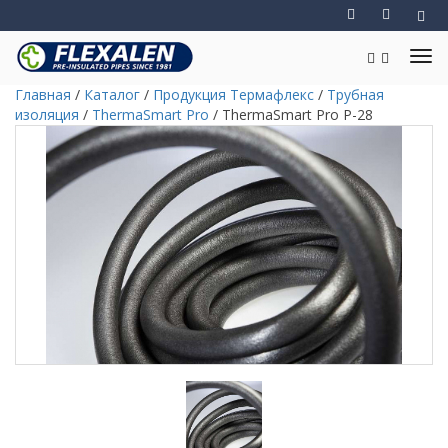
Главная
/
Каталог
/
Продукция Термафлекс
/
Трубная
изоляция
/
ThermaSmart Pro
/
ThermaSmart Pro P-28