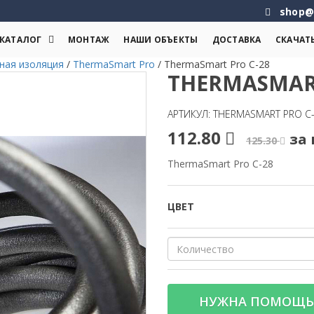
shop@
КАТАЛОГ
МОНТАЖ
НАШИ ОБЪЕКТЫ
ДОСТАВКА
СКАЧАТ
ная изоляция
/
ThermaSmart Pro
/
ThermaSmart Pro C-28
THERMASMART
АРТИКУЛ: THERMASMART PRO C
112.80
за 
125.30
ThermaSmart Pro C-28
ЦВЕТ
НУЖНА ПОМОЩЬ