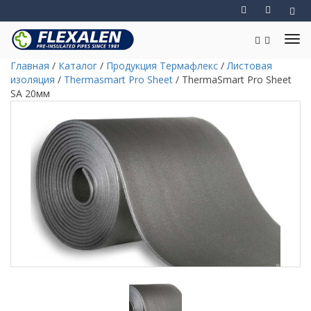
Главная
/
Каталог
/
Продукция Термафлекс
/
Листовая
изоляция
/
Thermasmart Pro Sheet
/
ThermaSmart Pro Sheet
SA 20мм