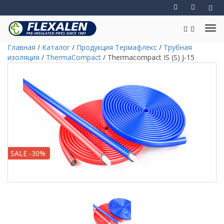
Главная
/
Каталог
/
Продукция Термафлекс
/
Трубная
изоляция
/
ThermaCompact
/
Thermacompact IS (S) J-15
SALE -30%