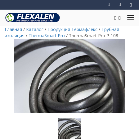
Главная
/
Каталог
/
Продукция Термафлекс
/
Трубная
изоляция
/
ThermaSmart Pro
/
ThermaSmart Pro P-108