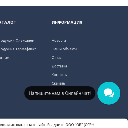
АТАЛОГ
ИНФОРМАЦИЯ
родукция Флексален
Новости
родукция Термафлекс
Наши объекты
онтаж
О нас
Доставка
Контакты
Скачать
Напишите нам в Онлайн чат!
олжая использовать сайт, Вы даете ООО “ОВ” (ОГРН