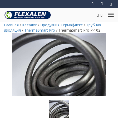
Главная
/
Каталог
/
Продукция Термафлекс
/
Трубная
изоляция
/
ThermaSmart Pro
/
ThermaSmart Pro P-102