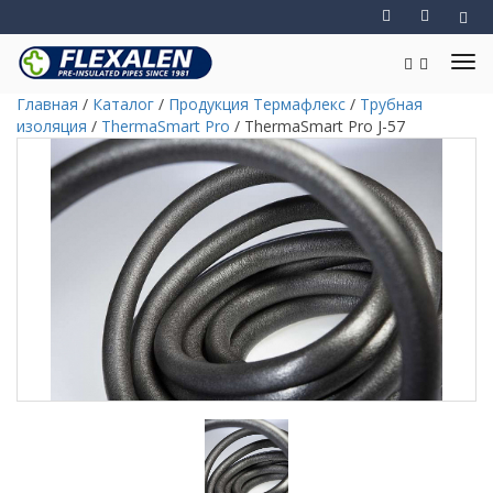
Главная
/
Каталог
/
Продукция Термафлекс
/
Трубная
изоляция
/
ThermaSmart Pro
/
ThermaSmart Pro J-57