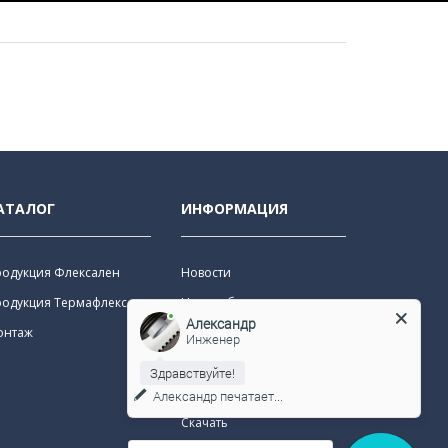
АТАЛОГ
ИНФОРМАЦИЯ
родукция Флексален
Новости
родукция Термафлекс
Наши объекты
Александр
онтаж
О нас
Инженер
Доставка
Здравствуйте!
Контакты
Александр
печатает...
Скачать