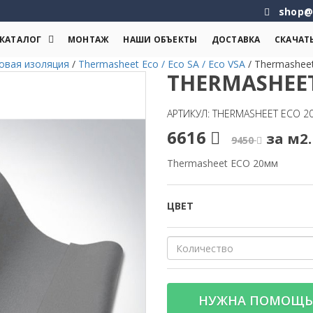
shop@
КАТАЛОГ
МОНТАЖ
НАШИ ОБЪЕКТЫ
ДОСТАВКА
СКАЧАТ
овая изоляция
/
Thermasheet Eco / Eco SA / Eco VSA
/
Thermashee
THERMASHEE
АРТИКУЛ: THERMASHEET ECO 
6616
за м2.
9450
Thermasheet ECO 20мм
ЦВЕТ
НУЖНА ПОМОЩЬ