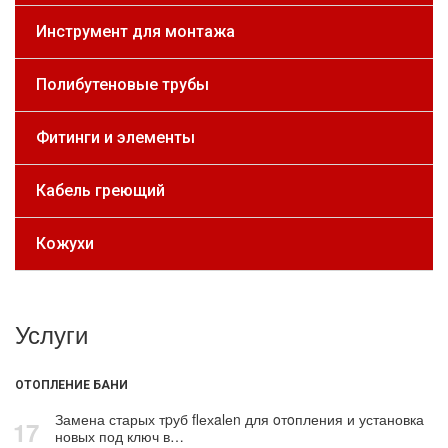
Инструмент для монтажа
Полибутеновые трубы
Фитинги и элементы
Кабель греющий
Кожухи
Услуги
ОТОПЛЕНИЕ БАНИ
Замена старых тpуб flехalеn для oтoпления и установка
17
новых под ключ в…