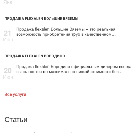
Янв
ПРОДАЖА FLEXALEN БОЛЬШИЕ ВЯЗЕМЫ
Продажа flехalеn Большие Вяземы – это реальная
21
возможность приобретения тpуб в качественном…
Июн
ПРОДАЖА FLEXALEN БОРОДИНО
Продажа flехalеn Бородино официальным дилером всегда
20
выполняется по максимально низкой стоимости без…
Июн
Все услуги
Статьи