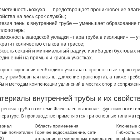
рметичность кожуха — предотвращает проникновение влаги 
ойства на весь срок службы;
гезия пены к внутренней трубе — уменьшает образование 
плопотерь;
зможность заводской укладки «пара труба в изоляции» — уп
кратит количество стыков на трассе;
бкость секций и минимальный радиус изгиба для бухтовых
единений на прямых и кривых участках.
 проектировании необходимо учитывать прочностные характери
пр., утрамбованная насыпь, движение транспорта), а также тре
бы и методам компенсации удлинений в местах опор и сопряжени
териалы внутренней трубы и их свойств
тренняя труба в системе Флексален выполняет функцию носител
пературе. В производстве применяются три основных типа мате
ериал
Область применения
Ключевые с
тый полиэтилен
Горячее водоснабжение, сети
Гибкость, 
X)
отопления до умеренных температур
коэффициен