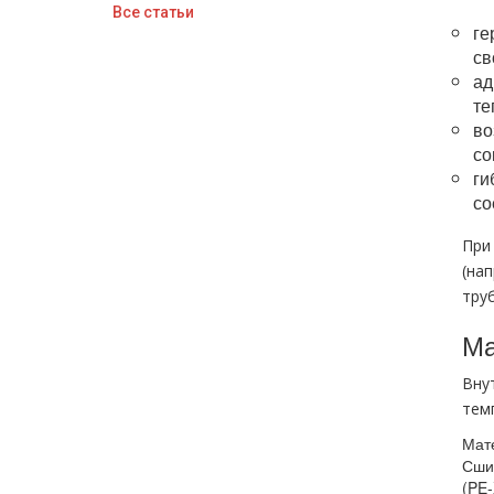
Все статьи
ге
св
ад
те
во
со
ги
со
При
(на
тру
Ма
Вну
тем
Мат
Сши
(PE‑