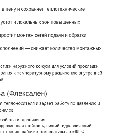
в пену и сохраняет теплотехнические
пустот и локальных зон повышенных
ростит монтаж сетей подачи и обратки,
 исполнений — снижает количество монтажных
стики наружного кожуха для условий прокладки
бования к температурному расширению внутренней
й.
а (Флексален)
я теплоносителя и задаёт работу по давлению и
риалов:
войства и ограничения
коррозионная стойкость, низкий гидравлический
т трения; рабочие температуры до ≈95°C