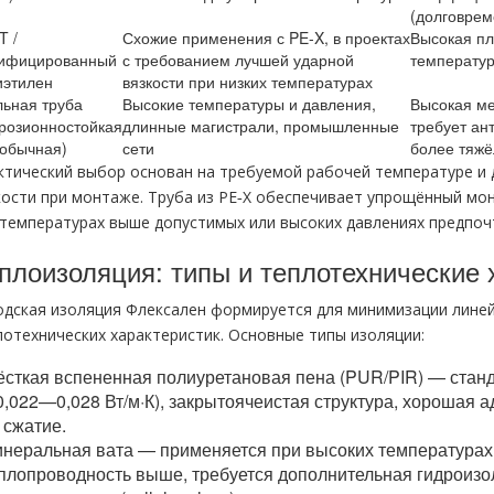
(долговрем
T /
Схожие применения с PE‑X, в проектах
Высокая пл
ифицированный
с требованием лучшей ударной
температур
иэтилен
вязкости при низких температурах
льная труба
Высокие температуры и давления,
Высокая ме
розионностойкая
длинные магистрали, промышленные
требует ан
 обычная)
сети
более тяжё
ктический выбор основан на требуемой рабочей температуре и 
кости при монтаже. Труба из PE‑X обеспечивает упрощённый мо
 температурах выше допустимых или высоких давлениях предпоч
плоизоляция: типы и теплотехнические 
одская изоляция Флексален формируется для минимизации лине
лотехнических характеристик. Основные типы изоляции:
сткая вспененная полиуретановая пена (PUR/PIR) — станд
0,022—0,028 Вт/м·К), закрытоячеистая структура, хорошая а
 сжатие.
неральная вата — применяется при высоких температурах и
плопроводность выше, требуется дополнительная гидроизо