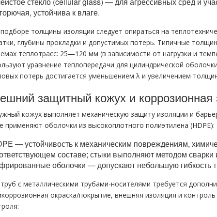
еистое стекло (cellular glass) — для агрессивных сред и 
горючая, устойчива к влаге.
 подборе толщины изоляции следует опираться на теплотехниче
атки, глубины прокладки и допустимых потерь. Типичные толщи
темах теплотрасс: 25—120 мм (в зависимости от нагрузки и темп
ользуют уравнение теплопередачи для цилиндрической оболочки
ловых потерь достигается уменьшением λ и увеличением толщин
ешний защитный кожух и коррозионная
ужный кожух выполняет механическую защиту изоляции и барьер
е применяют оболочки из высокоплотного полиэтилена (HDPE):
PE — устойчивость к механическим повреждениям, химичес
ответствующем составе; стыки выполняют методом сварки 
фрированные оболочки — допускают небольшую гибкость т
 труб с металлическими трубами-носителями требуется дополни
икоррозионная окраска/покрытие, внешняя изоляция и контроль
троля: