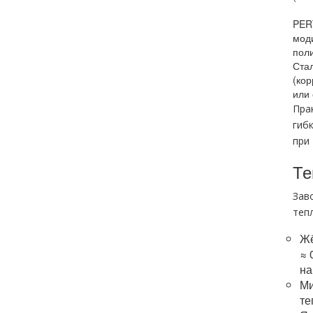
PER
мод
пол
Ста
(кор
или
Пра
гиб
при
Те
Зав
теп
Жё
≈ 
на
Ми
те