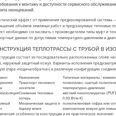
ебования к монтажу и доступности сервисного обслуживани
типа оконцеваний.
ктический эффект от применения предизолированной системы —
ньшение объёмов земляных работ и предсказуемые тепловые пот
ект необходимо согласовать с производителем типы муфт и тех
портные данные по допустимым температурно‑давлениям и диап
НСТРУКЦИЯ ТЕПЛОТРАССЫ С ТРУБОЙ В ИЗ
струкция состоит из последовательно расположенных слоёв: не
й, наружный защитный кожух. Варианты исполнения предусматри
ухе (пара «подача/обратка») и различную конфигурацию соедине
мент
Назначение
Типичные материалы / коммен
тренняя
Транспорт теплового
полиэтилен, сшитый полиэтиле
ба
носителя
температурно‑давлению
лоизоляция
Снижение тепловых
жёсткий пенополиуретан (PUF)
потерь
0,03 Вт/м·К)
ужный
Механическая защита и
полиэтиленовая гофра или сп
ух
барьер влаги
композитные кожухи для повы
нические особенности конструкции и их практическое значение: