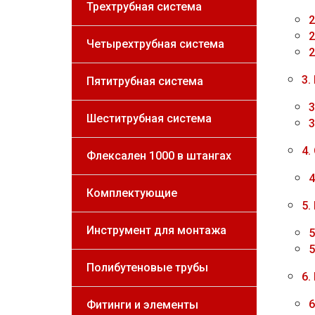
Трехтрубная система
2
2
Четырехтрубная система
2
3.
Пятитрубная система
3
Шеститрубная система
3
4.
Флексален 1000 в штангах
4
Комплектующие
5.
Инструмент для монтажа
5
5
Полибутеновые трубы
6.
6
Фитинги и элементы