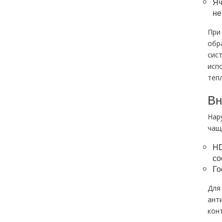
Яч
не
При
обр
сис
исп
теп
Вн
Нар
чащ
HD
со
Го
Для
ант
кон