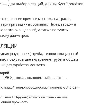
я — для выбора секций, длины бухт/пролётов
 сокращение времени монтажа на трассе,
ери при заданных условиях. Перед вводом в
нологию оконцеваний, а также получить
азону диаметров.
ОЛЯЦИИ
сущая (внутренняя) труба, теплоизоляционный
вают одну или две внутренние трубы в общем
ний для удобства монтажа.
тарий
н (PE-X), металлопластик; выбирается по
 с низкой теплопроводностью (типичные λ 0,02—
лошной ПЭ-рукав; возможны стальные или
шенной прочности