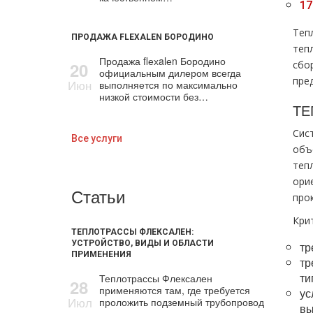
17
Теп
ПРОДАЖА FLEXALEN БОРОДИНО
теп
Продажа flехalеn Бородино
20
сбо
официальным дилером всегда
пре
Июн
выполняется по максимально
низкой стоимости без…
ТЕ
Сис
Все услуги
объ
теп
ори
Статьи
прок
Кри
ТЕПЛОТРАССЫ ФЛЕКСАЛЕН:
УСТРОЙСТВО, ВИДЫ И ОБЛАСТИ
тр
ПРИМЕНЕНИЯ
тр
ти
Теплотрассы Флексален
28
применяются там, где требуется
ус
Июл
проложить подземный трубопровод
вы