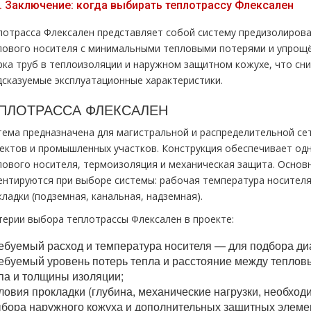
.
Заключение: когда выбирать теплотрассу Флексален
лотрасса Флексален представляет собой систему предизолиров
лового носителя с минимальными тепловыми потерями и упрощ
рка труб в теплоизоляции и наружном защитном кожухе, что сн
дсказуемые эксплуатационные характеристики.
ПЛОТРАССА ФЛЕКСАЛЕН
тема предназначена для магистральной и распределительной с
ектов и промышленных участков. Конструкция обеспечивает одн
лового носителя, термоизоляция и механическая защита. Основ
ентируются при выборе системы: рабочая температура носителя,
ладки (подземная, канальная, надземная).
терии выбора теплотрассы Флексален в проекте:
ебуемый расход и температура носителя — для подбора ди
ебуемый уровень потерь тепла и расстояние между теплов
па и толщины изоляции;
ловия прокладки (глубина, механические нагрузки, необхо
бора наружного кожуха и дополнительных защитных элеме