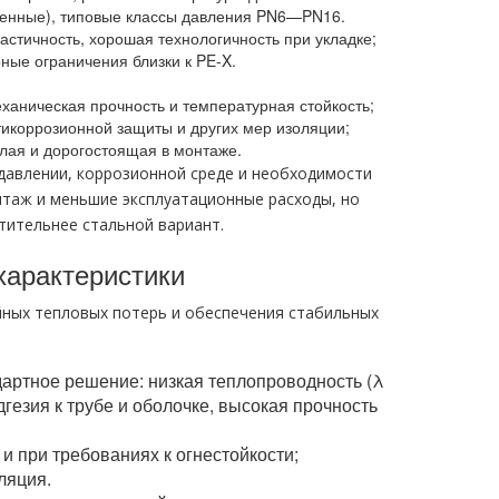
енные), типовые классы давления PN6—PN16.
астичность, хорошая технологичность при укладке;
ные ограничения близки к PE‑X.
ханическая прочность и температурная стойкость;
тикоррозионной защиты и других мер изоляции;
лая и дорогостоящая в монтаже.
давлении, коррозионной среде и необходимости
нтаж и меньшие эксплуатационные расходы, но
тительнее стальной вариант.
характеристики
йных тепловых потерь и обеспечения стабильных
артное решение: низкая теплопроводность (λ
дгезия к трубе и оболочке, высокая прочность
 при требованиях к огнестойкости;
ляция.