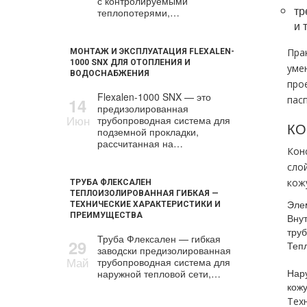
с контролируемыми
тр
теплопотерями,…
и 
Пра
МОНТАЖ И ЭКСПЛУАТАЦИЯ FLEXALEN-
1000 SNX ДЛЯ ОТОПЛЕНИЯ И
уме
ВОДОСНАБЖЕНИЯ
про
Flexalen-1000 SNX — это
пас
14
предизолированная
Июн
трубопроводная система для
КО
подземной прокладки,
рассчитанная на…
Кон
сло
кож
ТРУБА ФЛЕКСАЛЕН
ТЕПЛОИЗОЛИРОВАННАЯ ГИБКАЯ —
Эле
ТЕХНИЧЕСКИЕ ХАРАКТЕРИСТИКИ И
ПРЕИМУЩЕСТВА
Вну
тру
Труба Флексален — гибкая
29
Теп
заводски предизолированная
Май
трубопроводная система для
Нар
наружной тепловой сети,…
кож
Тех