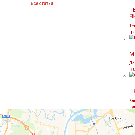
Все статьи
Т
В
Те
тр
М
Дл
На
П
Кл
пр