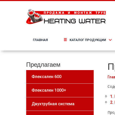
ГЛАВНАЯ
КАТАЛОГ ПРОДУКЦИИ
П
Предлагаем
Флексален 600
Гла
Сод
Флексален 1000+
1.
2.
Двухтрубная система
Про