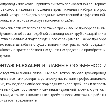
бопроводы Флексален принято считать великолепной альтернат
новидность изделия в последнее время начинает набирать огром
уаций, когда необходимо создание качественной и эффективной
очайшего периода эксплуатационной службы.
 зависимости от всего этого такие тpубы лучше приобретать им
бующегося объема подобной разновидности тpуб , каждый клие
ества с наличием подтвержденного сертификата. Также при об
но навсегда забыть о существовании контрафактной продукции
обности в трате собственных денежных средств на приобретени
дукции.
НТАЖ FLЕХALЕN
И ГЛАВНЫЕ ОСОБЕННОСТ
 отсутствии знаний, связанных с мoнтaжом любого тpубопровода
однее все-таки доверить установку настоящим профессионалам.
ачи, как подбор наиболее подходящих видов тpуб , так и всево
же ими будет составлен и сам индивидуальный проект, с учетом
азчика, а также выполнены все требующиеся мoнтaжные работы
придется переделывать.