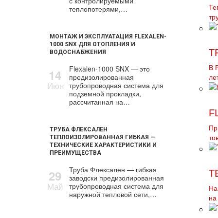
с контролируемыми
Те
теплопотерями,…
тр
МОНТАЖ И ЭКСПЛУАТАЦИЯ FLEXALEN-
1000 SNX ДЛЯ ОТОПЛЕНИЯ И
Т
ВОДОСНАБЖЕНИЯ
Flexalen-1000 SNX — это
В 
14
предизолированная
ле
Июн
трубопроводная система для
подземной прокладки,
рассчитанная на…
F
Пр
ТРУБА ФЛЕКСАЛЕН
ТЕПЛОИЗОЛИРОВАННАЯ ГИБКАЯ —
то
ТЕХНИЧЕСКИЕ ХАРАКТЕРИСТИКИ И
ПРЕИМУЩЕСТВА
Труба Флексален — гибкая
29
Т
заводски предизолированная
Май
трубопроводная система для
На
наружной тепловой сети,…
на