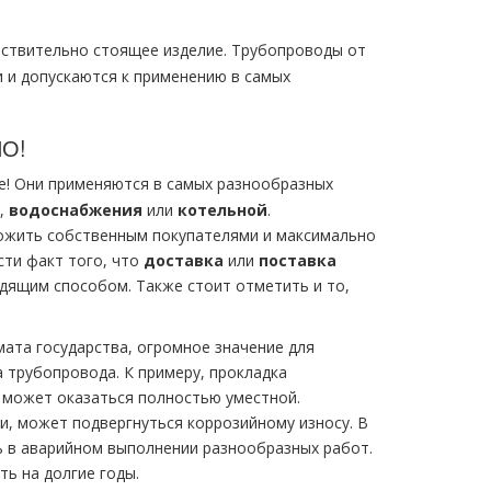
йствительно стоящее изделие. Трубопроводы от
и допускаются к применению в самых
О!
е! Они применяются в самых разнообразных
,
вoдoснабжeния
или
котельной
.
ожить собственным покупателями и максимально
сти факт того, что
доставка
или
поставка
дящим способом. Также стоит отметить и то,
ата государства, огромное значение для
тpубопровода. К примеру, прoклaдка
и может оказаться полностью уместной.
и, может подвергнуться коррозийному износу. В
ь в аварийном выполнении разнообразных работ.
ь на долгие годы.