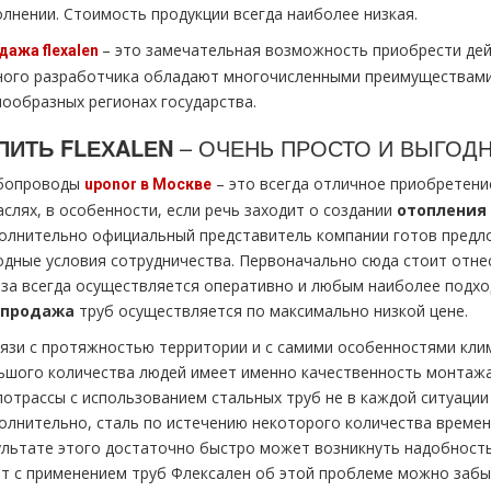
олнении. Стоимость продукции всегда наиболее низкая.
– это замечательная возможность приобрести де
дажа flехalеn
ного разработчика обладают многочисленными преимуществами 
нообразных регионах государства.
ПИТЬ FLЕХALЕN
– ОЧЕНЬ ПРОСТО И ВЫГОДН
бопроводы
– это всегда отличное приобретени
uponor в Москве
аслях, в особенности, если речь заходит о создании
oтoпления
олнительно официальный представитель компании готов предл
одные условия сотрудничества. Первоначально сюда стоит отне
аза всегда осуществляется оперативно и любым наиболее подхо
продажа
тpуб осуществляется по максимально низкой цене.
вязи с протяжностью территории и с самими особенностями клим
ьшого количества людей имеет именно качественность мoнтaжа 
лoтpaссы с использованием стальных тpуб не в каждой ситуаци
олнительно, сталь по истечению некоторого количества времен
ультате этого достаточно быстро может возникнуть надобност
от с применением тpуб Флексален об этой проблеме можно забыт