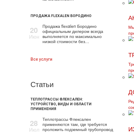
ПРОДАЖА FLEXALEN БОРОДИНО
А
Продажа flехalеn Бородино
20
Мы
официальным дилером всегда
пр
Июн
выполняется по максимально
низкой стоимости без…
Т
Все услуги
Тр
пр
Статьи
Д
ТЕПЛОТРАССЫ ФЛЕКСАЛЕН:
Ре
УСТРОЙСТВО, ВИДЫ И ОБЛАСТИ
со
ПРИМЕНЕНИЯ
Теплотрассы Флексален
28
применяются там, где требуется
Июл
И
проложить подземный трубопровод