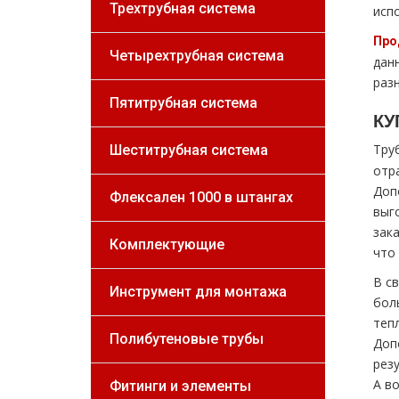
Трехтрубная система
исп
Про
Четырехтрубная система
дан
раз
Пятитрубная система
КУ
Тру
Шеститрубная система
отр
Доп
Флексален 1000 в штангах
выг
зак
Комплектующие
что
В с
Инструмент для монтажа
бол
тeп
Полибутеновые трубы
Доп
рез
А в
Фитинги и элементы