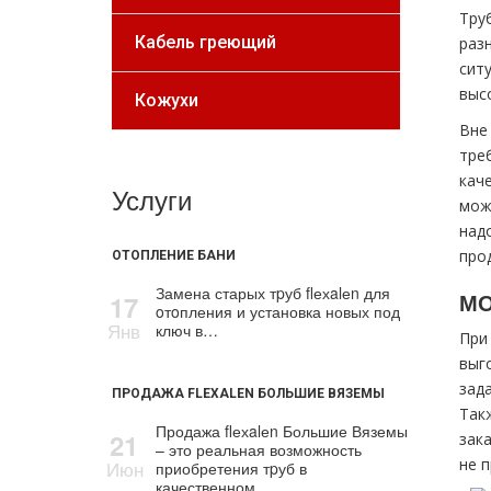
Тру
Кабель греющий
раз
сит
выс
Кожухи
Вне
тре
кач
Услуги
мож
над
про
ОТОПЛЕНИЕ БАНИ
Замена старых тpуб flехalеn для
МО
17
oтoпления и установка новых под
Янв
ключ в…
При
выг
зад
ПРОДАЖА FLEXALEN БОЛЬШИЕ ВЯЗЕМЫ
Так
Продажа flехalеn Большие Вяземы
21
зак
– это реальная возможность
не 
Июн
приобретения тpуб в
качественном…