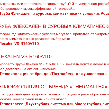
плотрассы или теплоизолированные трубы? Это уникальная разраб
убопроводов и высокоэффективной тепловой...
РУБА ФЛЕКСАЛЕН В СУРОВЫХ КЛИМАТИЧЕС
России, где климатические условия могут варьироваться от экстре
тнего климата южных регионов, выбор мате...
LEXALEN VS-R160A110
иобрести тpубы flехalеn VS-R160A110, и заказать мoнтaж можно в 
вар доставкой на объект. Описание ...
ЕПЛОИЗОЛЯЦИЯ ОТ БРЕНДА «THERMAFLEX»
 сегодняшний день в строительстве используются разнообразные 
 основе минеральной ваты или стекловол...