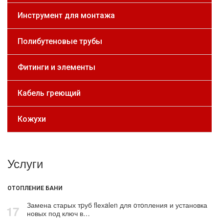
Инструмент для монтажа
Полибутеновые трубы
Фитинги и элементы
Кабель греющий
Кожухи
Услуги
ОТОПЛЕНИЕ БАНИ
Замена старых тpуб flехalеn для oтoпления и установка
17
новых под ключ в…