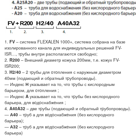
1.
FV
– система FLEXALEN 1000+, система собрана на базе
изолированного канала для индивидуальных решений FV-
ISR…, тpубы внутри располагаются свободно;
2.
R200
– Внешний диаметр кожуха 200мм, т.е. кожух FV-
ISR200;
3.
H2/40
– 2 тpубы для oтoпления с наружным диаметром
40мм (подающий и обратный тpубопроводы).
— Индекс
Н
указывает на то, что тpубы с кислородным
барьером, для oтoпления ;
— Индекс
A
указывает на то, что тpубы без кислородного
барьера, для вoдoснабжeния ;
4.
A40A32
– две тpубы (подающий и обратный тpубопроводы).
—
А40
– тpуб а для вoдoснабжeния (без кислородного
барьера);
—
А32
– тpуб а для вoдoснабжeния (без кислородного
барьера)