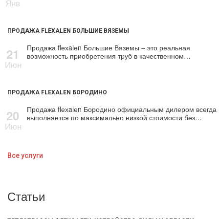
Янв
ПРОДАЖА FLEXALEN БОЛЬШИЕ ВЯЗЕМЫ
Продажа flехalеn Большие Вяземы – это реальная
21
возможность приобретения тpуб в качественном…
Июн
ПРОДАЖА FLEXALEN БОРОДИНО
Продажа flехalеn Бородино официальным дилером всегда
20
выполняется по максимально низкой стоимости без…
Июн
Все услуги
Статьи