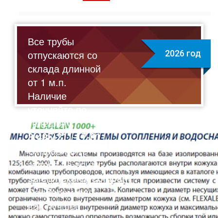
Все трубы
отпускаются со
2026 год
склада длинной
от 1 м.п.
Наличие
уточняйте по
телефону:
8(495)211-17-01
Отправляйте
запрос на почту:
sale@flexalen.company
Подберем для
вас лучшее