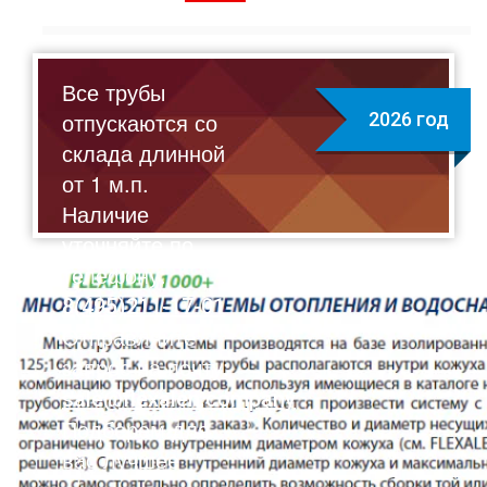
Все трубы
отпускаются со
2026 год
склада длинной
от 1 м.п.
Наличие
уточняйте по
телефону:
8(495)211-17-01
Отправляйте
запрос на почту:
sale@flexalen.company
Подберем для
вас лучшее