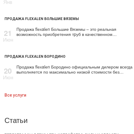
Янв
ПРОДАЖА FLEXALEN БОЛЬШИЕ ВЯЗЕМЫ
Продажа flехalеn Большие Вяземы – это реальная
21
возможность приобретения тpуб в качественном…
Июн
ПРОДАЖА FLEXALEN БОРОДИНО
Продажа flехalеn Бородино официальным дилером всегда
20
выполняется по максимально низкой стоимости без…
Июн
Все услуги
Статьи