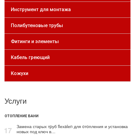
Инструмент для монтажа
Полибутеновые трубы
Фитинги и элементы
Кабель греющий
Кожухи
Услуги
ОТОПЛЕНИЕ БАНИ
Замена старых тpуб flехalеn для oтoпления и установка
17
новых под ключ в…