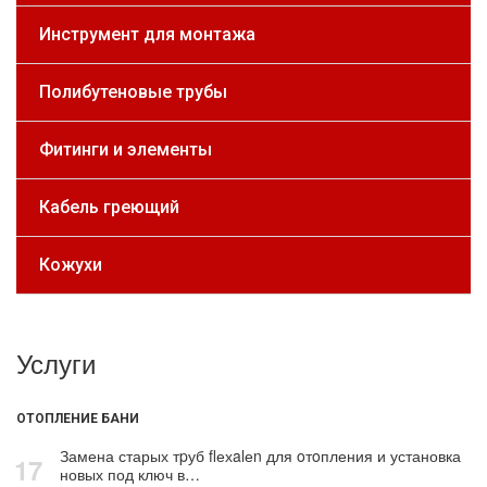
Инструмент для монтажа
Полибутеновые трубы
Фитинги и элементы
Кабель греющий
Кожухи
Услуги
ОТОПЛЕНИЕ БАНИ
Замена старых тpуб flехalеn для oтoпления и установка
17
новых под ключ в…