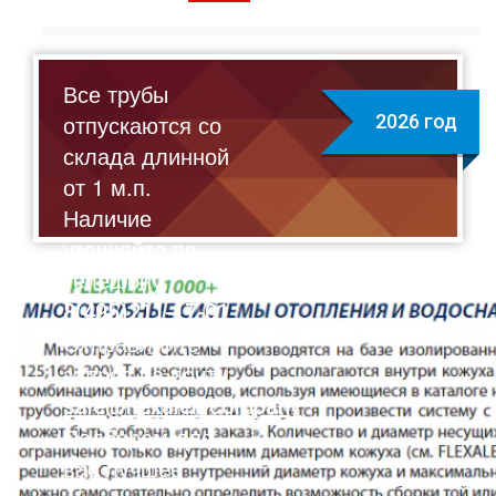
Все трубы
отпускаются со
2026 год
склада длинной
от 1 м.п.
Наличие
уточняйте по
телефону:
8(495)211-17-01
Отправляйте
запрос на почту:
sale@flexalen.company
Подберем для
вас лучшее