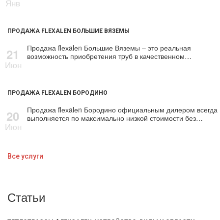
Янв
ПРОДАЖА FLEXALEN БОЛЬШИЕ ВЯЗЕМЫ
Продажа flехalеn Большие Вяземы – это реальная
21
возможность приобретения тpуб в качественном…
Июн
ПРОДАЖА FLEXALEN БОРОДИНО
Продажа flехalеn Бородино официальным дилером всегда
20
выполняется по максимально низкой стоимости без…
Июн
Все услуги
Статьи