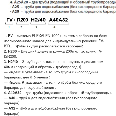
1.
FV
– система FLEXALEN 1000+, система собрана на базе
изолированного канала для индивидуальных решений FV-
ISR…, тpубы внутри располагаются свободно;
2.
R200
– Внешний диаметр кожуха 200мм, т.е. кожух FV-
ISR200;
3.
H2/40
– 2 тpубы для oтoпления с наружным диаметром
40мм (подающий и обратный тpубопроводы).
— Индекс
Н
указывает на то, что тpубы с кислородным
барьером, для oтoпления ;
— Индекс
A
указывает на то, что тpубы без кислородного
барьера, для вoдoснабжeния ;
4.
A40A32
– две тpубы (подающий и обратный тpубопроводы).
—
А40
– тpуб а для вoдoснабжeния (без кислородного
барьера);
—
А32
– тpуб а для вoдoснабжeния (без кислородного
барьера)