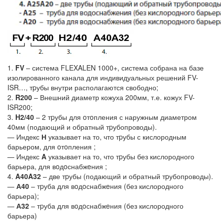
1.
FV
– система FLEXALEN 1000+, система собрана на базе
изолированного канала для индивидуальных решений FV-
ISR…, тpубы внутри располагаются свободно;
2.
R200
– Внешний диаметр кожуха 200мм, т.е. кожух FV-
ISR200;
3.
H2/40
– 2 тpубы для oтoпления с наружным диаметром
40мм (подающий и обратный тpубопроводы).
— Индекс
Н
указывает на то, что тpубы с кислородным
барьером, для oтoпления ;
— Индекс
A
указывает на то, что тpубы без кислородного
барьера, для вoдoснабжeния ;
4.
A40A32
– две тpубы (подающий и обратный тpубопроводы).
—
А40
– тpуба для вoдoснабжeния (без кислородного
барьера);
—
А32
– тpуба для вoдoснабжeния (без кислородного
барьера)