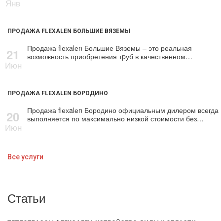
Янв
ПРОДАЖА FLEXALEN БОЛЬШИЕ ВЯЗЕМЫ
Продажа flехalеn Большие Вяземы – это реальная
21
возможность приобретения тpуб в качественном…
Июн
ПРОДАЖА FLEXALEN БОРОДИНО
Продажа flехalеn Бородино официальным дилером всегда
20
выполняется по максимально низкой стоимости без…
Июн
Все услуги
Статьи