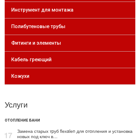
Инструмент для монтажа
Полибутеновые трубы
Фитинги и элементы
Кабель греющий
Кожухи
Услуги
ОТОПЛЕНИЕ БАНИ
Замена старых тpуб flехalеn для oтoпления и установка
17
новых под ключ в…