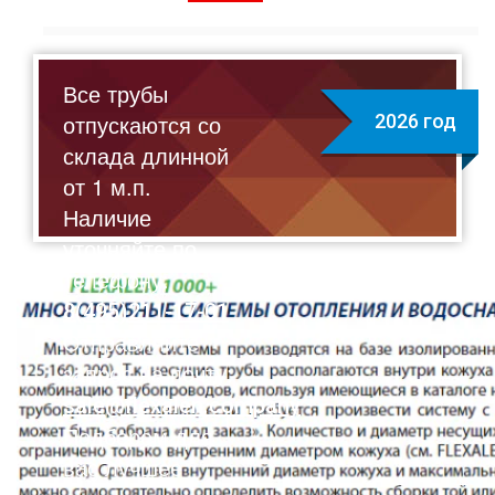
Все трубы
отпускаются со
2026 год
склада длинной
от 1 м.п.
Наличие
уточняйте по
телефону:
8(495)211-17-01
Отправляйте
запрос на почту:
sale@flexalen.company
Подберем для
вас лучшее