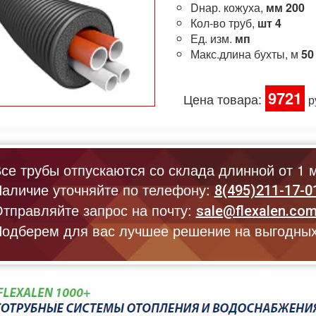
Dнар. кожуха,
мм
200
Кол-во труб,
шт
4
Ед. изм.
мп
Макс.длина бухты, м
50
9721
Цена товара:
р
се трубы отпускаются со склада длинной от 1 м
аличие уточняйте по телефону:
8(495)211-17-0
тправляйте запрос на почту:
sale@flexalen.co
одберем для вас лучшее решение на выгодных