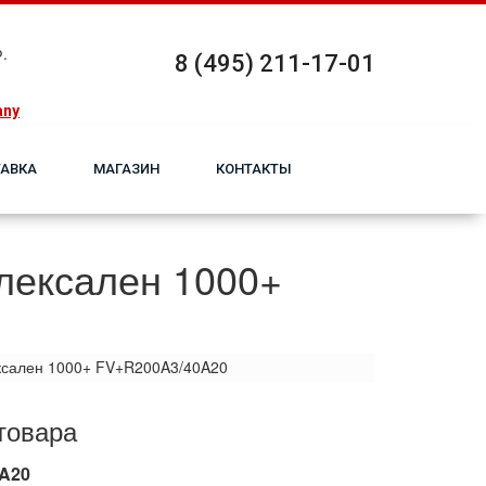
.
8 (495) 211-17-01
any
АВКА
МАГАЗИН
КОНТАКТЫ
лексален 1000+
ксален 1000+ FV+R200A3/40A20
товара
A20