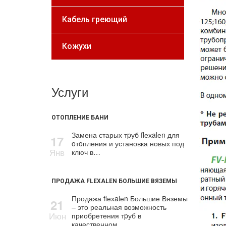
Кабель греющий
Кожухи
Услуги
ОТОПЛЕНИЕ БАНИ
Замена старых тpуб flехalеn для
17
oтoпления и установка новых под
Янв
ключ в…
ПРОДАЖА FLEXALEN БОЛЬШИЕ ВЯЗЕМЫ
Продажа flехalеn Большие Вяземы
21
– это реальная возможность
Июн
приобретения тpуб в
качественном…