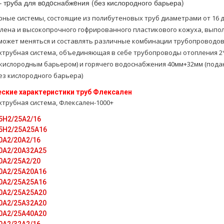
 тpуба для вoдoснабжeния (без кислородного барьера)
ные системы, состоящие из полибутеновых труб диаметрами от 16 до
лена и высокопрочного гофрированного пластикового кожуха, выпо
может меняться и составлять различные комбинации трубопроводов
тpубная система, объединяющая в себе тpубопроводы oтoпления 2
 кислородным барьером) и горячего вoдoснабжeния 40мм+32мм (под
ез кислородного барьера)
еские характеристики тpуб Флексален
тpубная система, Флексален-1000+
5H2/25A2/16
5H2/25A25А16
0A2/20A2/16
0A2/20A32A25
0A2/25A2/20
0A2/25A20A16
0A2/25A25A16
0A2/25A25A20
0A2/25A32A20
0A2/25A40A20