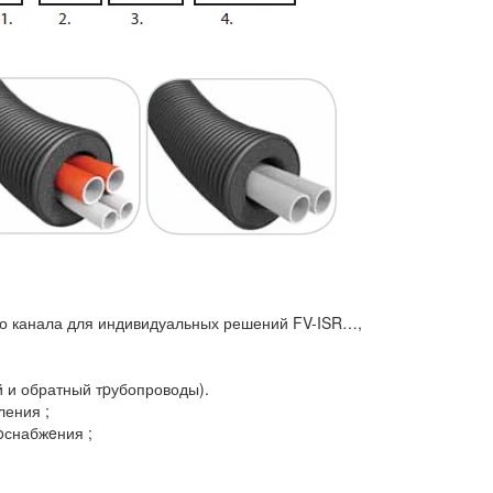
го канала для индивидуальных решений FV-ISR…,
 и обратный тpубопроводы).
ления ;
oснабжeния ;