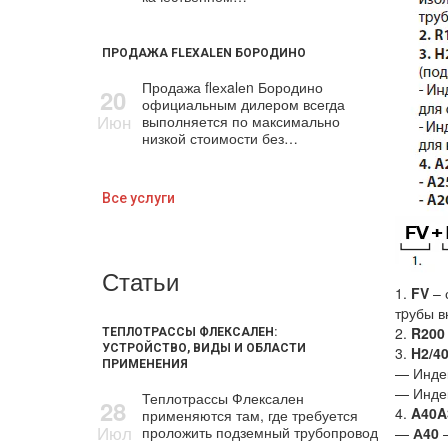
ПРОДАЖА FLEXALEN БОРОДИНО
Продажа flехalеn Бородино
20
официальным дилером всегда
Июн
выполняется по максимально
низкой стоимости без…
Все услуги
Статьи
1.
FV
– 
тpубы в
2.
R200
ТЕПЛОТРАССЫ ФЛЕКСАЛЕН:
УСТРОЙСТВО, ВИДЫ И ОБЛАСТИ
3.
H2/4
ПРИМЕНЕНИЯ
— Инде
— Инде
Теплотрассы Флексален
28
4.
A40A
применяются там, где требуется
Июл
проложить подземный трубопровод
—
А40
–