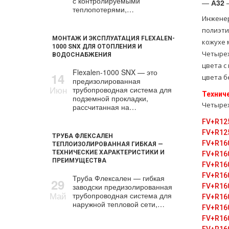
с контролируемыми
—
А32
–
теплопотерями,…
Инженер
полиэти
МОНТАЖ И ЭКСПЛУАТАЦИЯ FLEXALEN-
кожухе 
1000 SNX ДЛЯ ОТОПЛЕНИЯ И
Четырех
ВОДОСНАБЖЕНИЯ
цвета с
Flexalen-1000 SNX — это
14
цвета б
предизолированная
Июн
трубопроводная система для
Технич
подземной прокладки,
Четырех
рассчитанная на…
FV+R12
FV+R12
ТРУБА ФЛЕКСАЛЕН
FV+R16
ТЕПЛОИЗОЛИРОВАННАЯ ГИБКАЯ —
ТЕХНИЧЕСКИЕ ХАРАКТЕРИСТИКИ И
FV+R16
ПРЕИМУЩЕСТВА
FV+R16
FV+R16
Труба Флексален — гибкая
29
заводски предизолированная
FV+R16
Май
трубопроводная система для
FV+R16
наружной тепловой сети,…
FV+R16
FV+R16