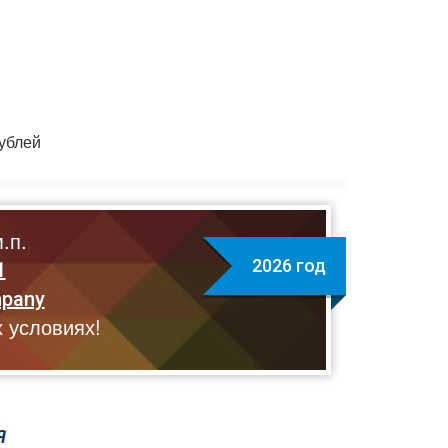
ублей
.п.
2026 год
1
mpany
 условиях!