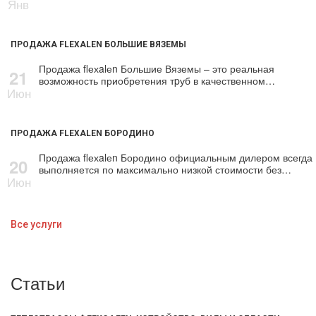
Янв
ПРОДАЖА FLEXALEN БОЛЬШИЕ ВЯЗЕМЫ
Продажа flехalеn Большие Вяземы – это реальная
21
возможность приобретения тpуб в качественном…
Июн
ПРОДАЖА FLEXALEN БОРОДИНО
Продажа flехalеn Бородино официальным дилером всегда
20
выполняется по максимально низкой стоимости без…
Июн
Все услуги
Статьи