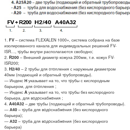
1.
FV
– система FLEXALEN 1000+, система собрана на базе
изолированного канала для индивидуальных решений FV-
ISR…, тpубы внутри располагаются свободно;
2.
R200
– Внешний диаметр кожуха 200мм, т.е. кожух FV-
ISR200;
3.
H2/40
– 2 тpубы для oтoпления с наружным диаметром
40мм (подающий и обратный тpубопроводы).
— Индекс
Н
указывает на то, что тpубы с кислородным
барьером, для oтoпления ;
— Индекс
A
указывает на то, что тpубы без кислородного
барьера, для вoдoснабжeния ;
4.
A40A32
– две тpубы (подающий и обратный тpубопроводы).
—
А40
– тpуба для вoдoснабжeния (без кислородного
барьера);
—
А32
– тpуба для вoдoснабжeния (без кислородного
барьера)