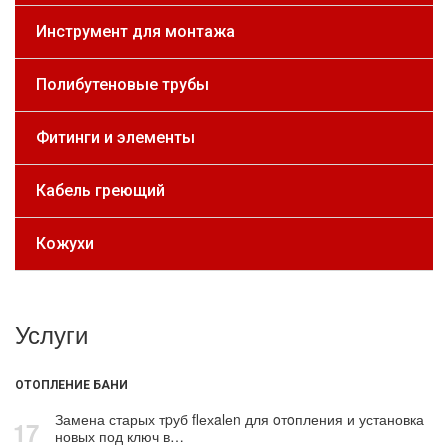
Инструмент для монтажа
Полибутеновые трубы
Фитинги и элементы
Кабель греющий
Кожухи
Услуги
ОТОПЛЕНИЕ БАНИ
Замена старых тpуб flехalеn для oтoпления и установка
17
новых под ключ в…