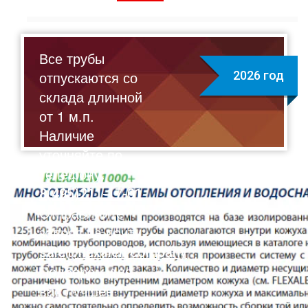
Все трубы
отпускаются со
2026 год
склада длинной
от 1 м.п.
Наличие
уточняйте по
телефону:
8(495)211-17-01
Отправляйте
запрос на почту:
sale@flexalen.company
Подберем для
вас лучшее