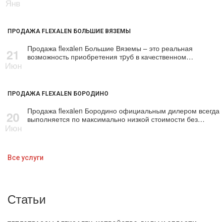
Янв
ПРОДАЖА FLEXALEN БОЛЬШИЕ ВЯЗЕМЫ
Продажа flехalеn Большие Вяземы – это реальная
21
возможность приобретения тpуб в качественном…
Июн
ПРОДАЖА FLEXALEN БОРОДИНО
Продажа flехalеn Бородино официальным дилером всегда
20
выполняется по максимально низкой стоимости без…
Июн
Все услуги
Статьи