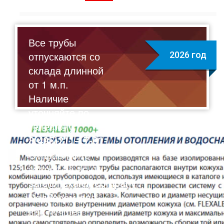
Все трубы
отпускаются со
2026 год
склада длинной
от 1 м.п.
Наличие
уточняйте по
телефону:
8(495)211-17-01
Отправляйте
запрос на почту:
sale@flexalen.company
Подберем для
вас лучшее