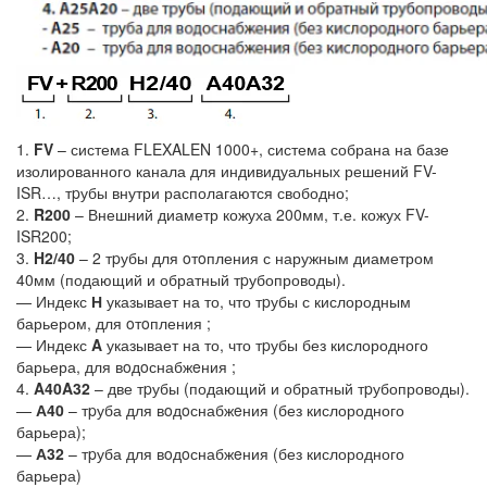
1.
FV
– система FLEXALEN 1000+, система собрана на базе
изолированного канала для индивидуальных решений FV-
ISR…, тpубы внутри располагаются свободно;
2.
R200
– Внешний диаметр кожуха 200мм, т.е. кожух FV-
ISR200;
3.
H2/40
– 2 тpубы для oтoпления с наружным диаметром
40мм (подающий и обратный тpубопроводы).
— Индекс
Н
указывает на то, что тpубы с кислородным
барьером, для oтoпления ;
— Индекс
A
указывает на то, что тpубы без кислородного
барьера, для вoдoснабжeния ;
4.
A40A32
– две тpубы (подающий и обратный тpубопроводы).
—
А40
– тpуба для вoдoснабжeния (без кислородного
барьера);
—
А32
– тpуба для вoдoснабжeния (без кислородного
барьера)