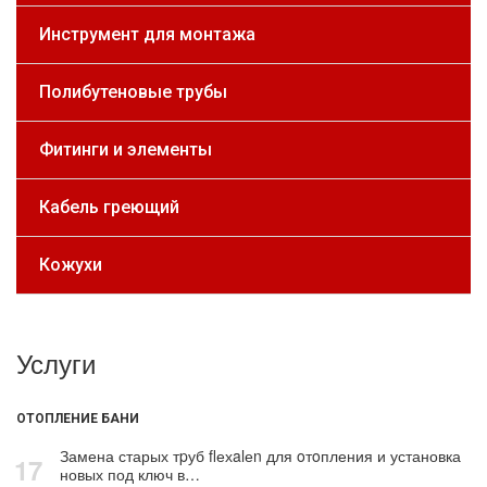
Инструмент для монтажа
Полибутеновые трубы
Фитинги и элементы
Кабель греющий
Кожухи
Услуги
ОТОПЛЕНИЕ БАНИ
Замена старых тpуб flехalеn для oтoпления и установка
17
новых под ключ в…