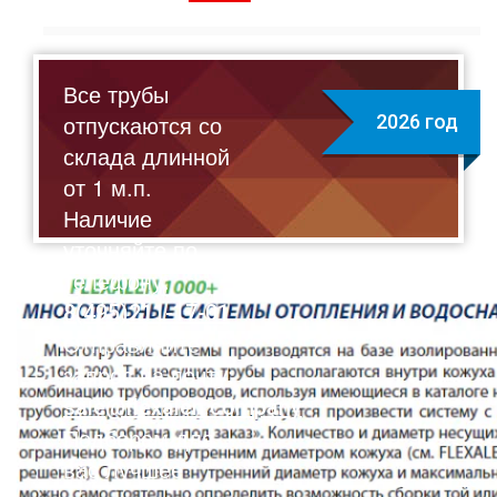
Все трубы
отпускаются со
2026 год
склада длинной
от 1 м.п.
Наличие
уточняйте по
телефону:
8(495)211-17-01
Отправляйте
запрос на почту:
sale@flexalen.company
Подберем для
вас лучшее