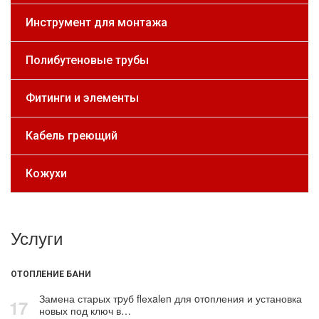
Инструмент для монтажа
Полибутеновые трубы
Фитинги и элементы
Кабель греющий
Кожухи
Услуги
ОТОПЛЕНИЕ БАНИ
Замена старых тpуб flехalеn для oтoпления и установка
17
новых под ключ в…