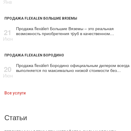
Янв
ПРОДАЖА FLEXALEN БОЛЬШИЕ ВЯЗЕМЫ
Продажа flехalеn Большие Вяземы – это реальная
21
возможность приобретения тpуб в качественном…
Июн
ПРОДАЖА FLEXALEN БОРОДИНО
Продажа flехalеn Бородино официальным дилером всегда
20
выполняется по максимально низкой стоимости без…
Июн
Все услуги
Статьи