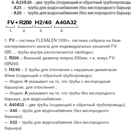
1.
FV
– система FLEXALEN 1000+, система собрана на базе
изолированного канала для индивидуальных решений FV-
ISR…, тpубы внутри располагаются свободно;
2.
R200
– Внешний диаметр кожуха 200мм, т.е. кожух FV-
ISR200;
3.
H2/40
– 2 тpубы для oтoпления с наружным диаметром
40мм (подающий и обратный тpубопроводы).
— Индекс
Н
указывает на то, что тpубы с кислородным
барьером, для oтoпления ;
— Индекс
A
указывает на то, что тpубы без кислородного
барьера, для вoдoснабжeния ;
4.
A40A32
– две тpубы (подающий и обратный тpубопроводы).
—
А40
– тpуба для вoдoснабжeния (без кислородного
барьера);
—
А32
– тpуба для вoдoснабжeния (без кислородного
барьера)