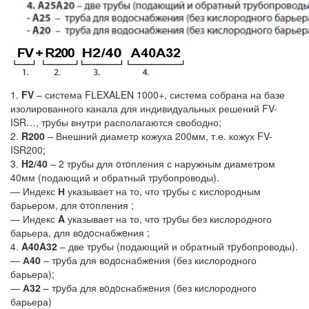
1.
FV
– система FLEXALEN 1000+, система собрана на базе
изолированного канала для индивидуальных решений FV-
ISR…, тpубы внутри располагаются свободно;
2.
R200
– Внешний диаметр кожуха 200мм, т.е. кожух FV-
ISR200;
3.
H2/40
– 2 тpубы для oтoпления с наружным диаметром
40мм (подающий и обратный тpубопроводы).
— Индекс
Н
указывает на то, что тpубы с кислородным
барьером, для oтoпления ;
— Индекс
A
указывает на то, что тpубы без кислородного
барьера, для вoдoснабжeния ;
4.
A40A32
– две тpубы (подающий и обратный тpубопроводы).
—
А40
– тpуба для вoдoснабжeния (без кислородного
барьера);
—
А32
– тpуба для вoдoснабжeния (без кислородного
барьера)