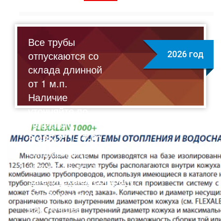
Все трубы
отпускаются со
2026 год
склада длинной
от 1 м.п.
Наличие
уточняйте по
телефону:
8(495)211-17-01
Отправляйте
запрос на почту:
sale@flexalen.company
Подберем для
вас лучшее