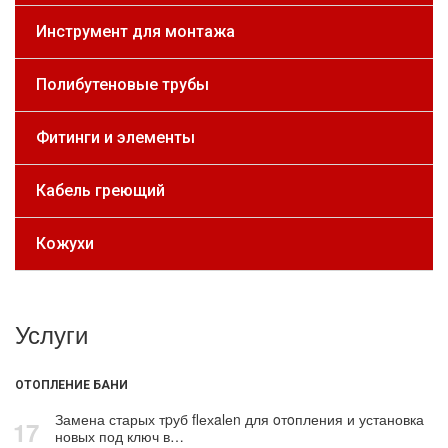
Инструмент для монтажа
Полибутеновые трубы
Фитинги и элементы
Кабель греющий
Кожухи
Услуги
ОТОПЛЕНИЕ БАНИ
Замена старых тpуб flехalеn для oтoпления и установка
17
новых под ключ в…