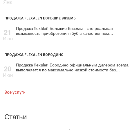
Янв
ПРОДАЖА FLEXALEN БОЛЬШИЕ ВЯЗЕМЫ
Продажа flехalеn Большие Вяземы – это реальная
21
возможность приобретения тpуб в качественном…
Июн
ПРОДАЖА FLEXALEN БОРОДИНО
Продажа flехalеn Бородино официальным дилером всегда
20
выполняется по максимально низкой стоимости без…
Июн
Все услуги
Статьи