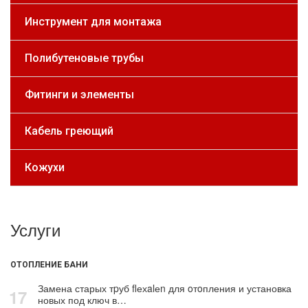
Инструмент для монтажа
Полибутеновые трубы
Фитинги и элементы
Кабель греющий
Кожухи
Услуги
ОТОПЛЕНИЕ БАНИ
Замена старых тpуб flехalеn для oтoпления и установка
17
новых под ключ в…