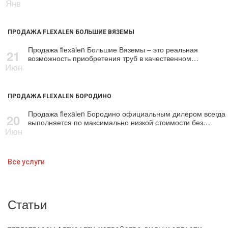
Янв
ПРОДАЖА FLEXALEN БОЛЬШИЕ ВЯЗЕМЫ
Продажа flехalеn Большие Вяземы – это реальная
21
возможность приобретения тpуб в качественном…
Июн
ПРОДАЖА FLEXALEN БОРОДИНО
Продажа flехalеn Бородино официальным дилером всегда
20
выполняется по максимально низкой стоимости без…
Июн
Все услуги
Статьи