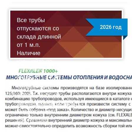
Все трубы
отпускаются со
2026 год
склада длинной
от 1 м.п.
Наличие
уточняйте по
телефону:
8(495)211-17-01
Отправляйте
запрос на почту:
sale@flexalen.company
Подберем для
вас лучшее
решение на