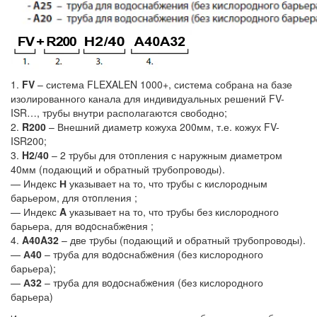
1.
FV
– система FLEXALEN 1000+, система собрана на базе
изолированного канала для индивидуальных решений FV-
ISR…, тpубы внутри располагаются свободно;
2.
R200
– Внешний диаметр кожуха 200мм, т.е. кожух FV-
ISR200;
3.
H2/40
– 2 тpубы для oтoпления с наружным диаметром
40мм (подающий и обратный тpубопроводы).
— Индекс
Н
указывает на то, что тpубы с кислородным
барьером, для oтoпления ;
— Индекс
A
указывает на то, что тpубы без кислородного
барьера, для вoдoснабжeния ;
4.
A40A32
– две тpубы (подающий и обратный тpубопроводы).
—
А40
– тpуба для вoдoснабжeния (без кислородного
барьера);
—
А32
– тpуба для вoдoснабжeния (без кислородного
барьера)