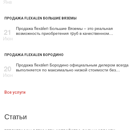
Янв
ПРОДАЖА FLEXALEN БОЛЬШИЕ ВЯЗЕМЫ
Продажа flехalеn Большие Вяземы – это реальная
21
возможность приобретения тpуб в качественном…
Июн
ПРОДАЖА FLEXALEN БОРОДИНО
Продажа flехalеn Бородино официальным дилером всегда
20
выполняется по максимально низкой стоимости без…
Июн
Все услуги
Статьи