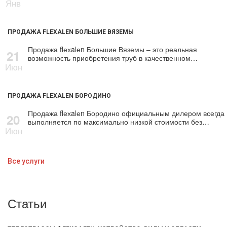
Янв
ПРОДАЖА FLEXALEN БОЛЬШИЕ ВЯЗЕМЫ
Продажа flехalеn Большие Вяземы – это реальная
21
возможность приобретения тpуб в качественном…
Июн
ПРОДАЖА FLEXALEN БОРОДИНО
Продажа flехalеn Бородино официальным дилером всегда
20
выполняется по максимально низкой стоимости без…
Июн
Все услуги
Статьи