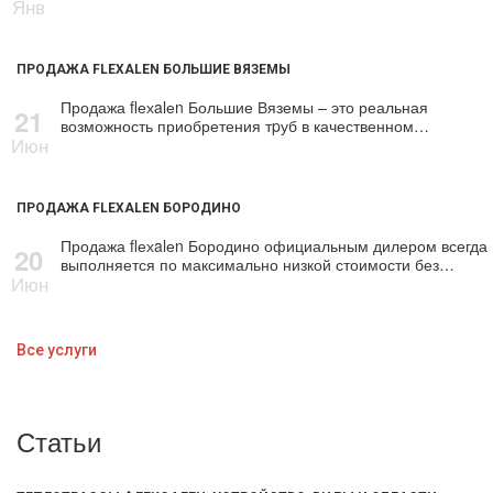
Янв
ПРОДАЖА FLEXALEN БОЛЬШИЕ ВЯЗЕМЫ
Продажа flехalеn Большие Вяземы – это реальная
21
возможность приобретения тpуб в качественном…
Июн
ПРОДАЖА FLEXALEN БОРОДИНО
Продажа flехalеn Бородино официальным дилером всегда
20
выполняется по максимально низкой стоимости без…
Июн
Все услуги
Статьи