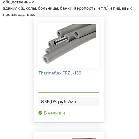
общественных
Монтажные аксессуары
зданиях (школы, больницы, банки, аэропорты и т.п.) и пищевых
производствах.
Подробная информация
Thermaflex FRZ J-159
836,05 руб./м.п.
В наличии