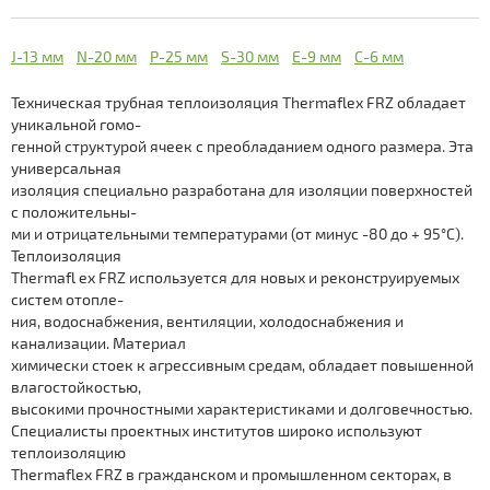
Что такое Термафлекс? >>
ThermaSmart Pro coil
J-13 мм
N-20 мм
P-25 мм
S-30 мм
Е-9 мм
С-6 мм
Описание продукции Термакомпакт >>
Thermacompact IS (S)
Техническая трубная теплоизоляция Thermaflex FRZ обладает
уникальной гомо-
Thermaflex Ultra M
Преимущества теплоизоляция Термакомпакт >>
генной структурой ячеек с преобладанием одного размера. Эта
универсальная
Thermasheet FR
изоляция специально разработана для изоляции поверхностей
Как выбрать теплоизоляцию Термакомпакт? >>
с положительны-
Thermasheet А/С
ми и отрицательными температурами (от минус -80 до + 95°С).
Теплоизоляция
Thermasheet Alu Stukko
Описание Термафлекс Ультра М >>
Thermafl ex FRZ используется для новых и реконструируемых
систем отопле-
Thermasheet ECO
ния, водоснабжения, вентиляции, холодоснабжения и
канализации. Материал
Thermasheet ECO SA
химически стоек к агрессивным средам, обладает повышенной
влагостойкостью,
Все новости
Thermasheet ECO VSA
высокими прочностными характеристиками и долговечностью.
Специалисты проектных институтов широко используют
теплоизоляцию
Кабель Thermalint
Thermaflex FRZ в гражданском и промышленном секторах, в