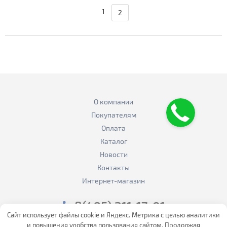
1
2
О компании
Покупателям
Оплата
Каталог
Новости
Контакты
Интернет-магазин
8(495) 211-17-01
Сайт использует файлы cookie и Яндекс. Метрика с целью аналитики
sale@flexalen.company
и повышения удобства пользования сайтом. Продолжая