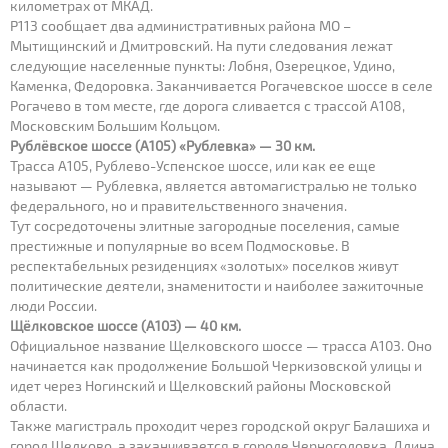
километрах от МКАД.
Р113 сообщает два административных района МО –
Мытищинский и Дмитровский. На пути следования лежат
следующие населенные пункты: Лобня, Озерецкое, Удино,
Каменка, Федоровка. Заканчивается Рогачевское шоссе в селе
Рогачево в том месте, где дорога сливается с трассой А108,
Московским Большим Кольцом.
Рублёвское шоссе (А105) «Рублевка» — 30 км.
Трасса А105, Рублево-Успенское шоссе, или как ее еще
называют — Рублевка, является автомагистралью не только
федерального, но и правительственного значения.
Тут сосредоточены элитные загородные поселения, самые
престижные и популярные во всем Подмосковье. В
респектабельных резиденциях «золотых» поселков живут
политические деятели, знаменитости и наиболее зажиточные
люди России.
Щёлковское шоссе (А103) — 40 км.
Официальное название Щелковского шоссе — трасса А103. Оно
начинается как продолжение Большой Черкизовской улицы и
идет через Ногинский и Щелковский районы Московской
области.
Также магистраль проходит через городской округ Балашиха и
город Щелково, а заканчивается в городе Черноголовка. Длина