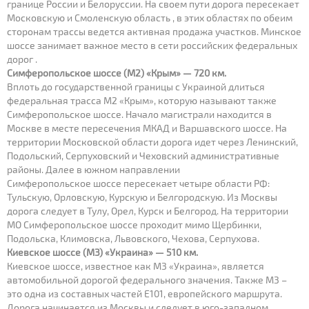
границе России и Белоруссии. На своем пути дорога пересекает
Московскую и Смоленскую область , в этих областях по обеим
сторонам трассы ведется активная продажа участков. Минское
шоссе занимает важное место в сети российских федеральных
дорог .
Симферопольское шоссе (М2) «Крым» — 720 км.
Вплоть до государственной границы с Украиной длиться
федеральная трасса М2 «Крым», которую называют также
Симферопольское шоссе. Начало магистрали находится в
Москве в месте пересечения МКАД и Варшавского шоссе. На
территории Московской области дорога идет через Ленинский,
Подольский, Серпуховский и Чеховский административные
районы. Далее в южном направлении
Симферопольское шоссе пересекает четыре области РФ:
Тульскую, Орловскую, Курскую и Белгородскую. Из Москвы
дорога следует в Тулу, Орел, Курск и Белгород. На территории
МО Симферопольское шоссе проходит мимо Щербинки,
Подольска, Климовска, Львовского, Чехова, Серпухова.
Киевское шоссе (М3) «Украина» — 510 км.
Киевское шоссе, известное как М3 «Украина», является
автомобильной дорогой федерального значения. Также М3 –
это одна из составных частей Е101, европейского маршрута.
Дорога начинается из Москвы и следует в юго-западном