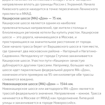
направлении вплоть до границы России с Украиной. Начало
Киевского шоссе находится в точке пересечения Ленинского
проспекта и МКАД.
Каширское шоссе (М4) «Дон» — 75 км.
Каширское шоссе является одним из наиболее
привлекательных направлений, где жители столицы и
близлежащих регионов хотели бы купить участок. Каширское
шоссе — это дорога, начинающаяся в Москве, и
простирающаяся на значительное расстояние от города.
Свое начало трасса берет от Варшавского шоссе в том месте,
где граничат два московских района – Нагорный и Нагатино-
Садовники. Неподалеку от города Ступино заканчивается
Каширское шоссе. Участки пути «Каширки» зачастую
дублируются другими трассами. Например, большая часть
шоссе идет параллельно федеральной дороге М4 «Дон»,
конечном итоге примерно на 95-ом километре обе трассы
сливаются воедино.
Новокаширское шоссе (М4) «Дон» — 1544 км.
Новокаширское шоссе или автодорога М4 «Дон» является
трассой федерального значения. Направление – южное. Трасса
начинается в Москве от МКАД как продолжение Липецкой
улицы и заканчивается в городе Новороссийск.