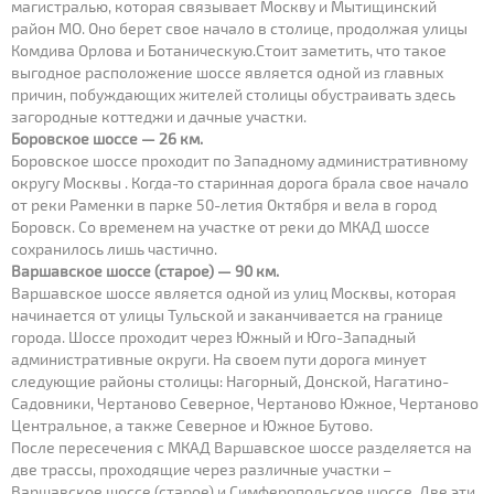
магистралью, которая связывает Москву и Мытищинский
район МО. Оно берет свое начало в столице, продолжая улицы
Комдива Орлова и Ботаническую.Стоит заметить, что такое
выгодное расположение шоссе является одной из главных
причин, побуждающих жителей столицы обустраивать здесь
загородные коттеджи и дачные участки.
Боровское шоссе — 26 км.
Боровское шоссе проходит по Западному административному
округу Москвы . Когда-то старинная дорога брала свое начало
от реки Раменки в парке 50-летия Октября и вела в город
Боровск. Со временем на участке от реки до МКАД шоссе
сохранилось лишь частично.
Варшавское шоссе (старое) — 90 км.
Варшавское шоссе является одной из улиц Москвы, которая
начинается от улицы Тульской и заканчивается на границе
города. Шоссе проходит через Южный и Юго-Западный
административные округи. На своем пути дорога минует
следующие районы столицы: Нагорный, Донской, Нагатино-
Садовники, Чертаново Северное, Чертаново Южное, Чертаново
Центральное, а также Северное и Южное Бутово.
После пересечения с МКАД Варшавское шоссе разделяется на
две трассы, проходящие через различные участки –
Варшавское шоссе (старое) и Симферопольское шоссе. Две эти