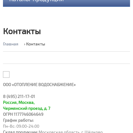
Thermaflex FRZ
ThermaECO
Новости
Контакты
ThermaSmart Pro
Главная
›
Контакты
Что такое Термафлекс? >>
ThermaSmart Pro coil
Описание продукции Термакомпакт >>
Thermacompact IS (S)
Thermaflex Ultra M
Преимущества теплоизоляция Термакомпакт >>
ООО «ОТОПЛЕНИЕ ВОДОСНАБЖЕНИЕ
»
Thermasheet FR
8 (495) 211-17-01
Как выбрать теплоизоляцию Термакомпакт? >>
Thermasheet А/С
Россия, Москва,
Чермянский проезд, д. 7
ОГРН 1177746064649
Thermasheet Alu Stukko
Описание Термафлекс Ультра М >>
График работы:
Пн-Вс: 09:00-24:00
Thermasheet ECO
Склад продукции:
Московская область, г. Щёлково