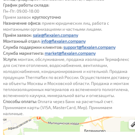
График работы склада:
Thermasheet ECO SA
Пн-Пт: 09:00-18:00
Все новости
Прием заявок
круглосуточно
Thermasheet ECO VSA
Назначение офиса:
прием юридических лиц, работа с
монтажными организациями и частными лицами.
Кабель Thermalint
Приём заявок:
sale@flexalen.company
Монтажный отдел:
info@flexalen.company
Монтажные аксессуары
Служба поддержки клиентов:
support@flexalen.company
Служба маркетинга:
market@flexalen.company
Услуги:
монтаж, обслуживание, продажа изоляции Термафлекс
для систем отопления, водоснабжения, вентиляции,
холодоснабжения, кондиционирования и котельной. Продажа
продукции Thermaflex по всей России. Осуществляем доставку
на объекты Москвы и Московской области. Продажа и монтаж
теплоизоляционных материалов из вспененного полиэтилена,
вспененного каучука, минеральной ваты и огнезащиты.
Способы оплаты:
Оплата через Банк на расчетный счет.
Принимаем карты (VISA, MasterCard, Мир). Принимаем
наличные.