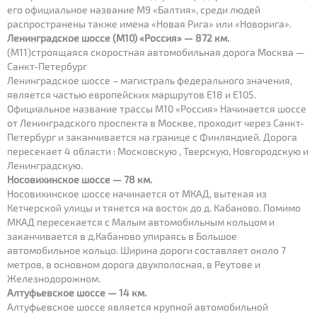
его официальное название М9 «Балтия», среди людей
распространены также имена «Новая Рига» или «Новорига».
Ленинградское шоссе (М10) «Россия» — 872 км.
(М11)строящаяся скоростная автомобильная дорога Москва —
Санкт-Петербург
Ленинградское шоссе – магистраль федерального значения,
является частью европейских маршрутов Е18 и Е105.
Официальное название трассы М10 «Россия» Начинается шоссе
от Ленинградского проспекта в Москве, проходит через Санкт-
Петербург и заканчивается на границе с Финляндией. Дорога
пересекает 4 области : Московскую , Тверскую, Новгородскую и
Ленинградскую.
Носовихинское шоссе — 78 км.
Носовихинское шоссе начинается от МКАД, вытекая из
Кетчерской улицы и тянется на восток до д. Кабаново. Помимо
МКАД пересекается с Малым автомобильным кольцом и
заканчивается в д.Кабаново упираясь в Большое
автомобильное кольцо. Ширина дороги составляет около 7
метров, в основном дорога двухполосная, в Реутове и
Железнодорожном.
Алтуфьевское шоссе — 14 км.
Алтуфьевское шоссе является крупной автомобильной