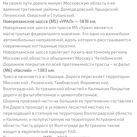
На своем пути дорога минует Московскую область и ее
административные районы: Домодедовский, Каширский,
Ленинский, Озерский и Ступинский.
Новорязанское шоссе (М5) «УРАЛ» — 1876 км.
Новорязанское шоссе или трасса М5 «Урал» является
магистралью федерального значения. Это одно из важнейших
автомобильных направлений, вдоль которого расстраиваются
современные коттеджные поселки.
Новорязанское шоссе пролегает по юго-восточному региону
Московской области и объединяет Москву с Челябинском.
Дорожное покрытие по всей протяженности трассы – асфальт.
(М6) «Каспий» — 1383 км.
Трасса начинается в г.Кашира. Дорога пересекает территории
Московской , Рязанской, Тамбовской, Воронежской,
Волгоградской, Астраханской областей и Калмыкии.Покрытие
дороги асфальтобетонное и цементобетонное.
Ширина проезжей части на большем ее протяжении составляет
8м.Дорога проходит в условиях лесистой местности,
переходящей в степную на территории Волгоградской области
и Калмыкии, и полупустынную на территории Астраханской
области. Часть дороги от Волгограда до Астрахани также
входит в европейский маршрут E40.