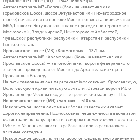
Горьковское шоссе (М7) — 1342 километра.
Автомагистраль М7 «Волга» (больше известная как
Горьковское шоссе, шоссе Энтузиастов или Нижегородское
шоссе) начинается на востоке Москвы от места пересечения
МКАД и шоссе Энтузиастов, и далее проходит по территории
Московской , Владимирской, Нижегородской областей,
Чувашской республики, республики Татарстан и республики
Башкортостан.
Ярославское шоссе (М8) «Холмогоры» — 1271 км.
Автомагистраль М8 «Холмогоры» (больше известная как
Ярославское шоссе) — автомобильная дорога федерального
значения, проходящая от Москвы до Архангельска через
Ярославль и Вологду.
На пути следования она пересекает Московскую , Ярославскую,
Вологодскую и Архангельскую области . Отрезок дороги М8 от
Ярославля до Москвы входит в европейский маршрут Е115.
Новорижское шоссе (М9) «Балтия» — 610 км.
Новорижское шоссе одно из наиболее известных и самых
дорогих направлений. Подмосковная недвижимость вдоль этой
магистрали по популярности в скором времени может обогнать
Рублево-Успенское шоссе, в районе которого расположены
элитные коттеджи.
Новорижское шоссе является дорогой федерального значения,