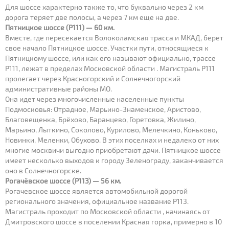
Для шоссе характерно также то, что буквально через 2 км
дорога теряет две полосы, а через 7 км еще на две.
Пятницкое шоссе (Р111) — 60 км.
Вместе, где пересекается Волоколамская трасса и МКАД, берет
свое начало Пятницкое шоссе. Участки пути, относящиеся к
Пятницкому шоссе, или как его называют официально, трассе
Р111, лежат в пределах Московской области . Магистраль Р111
пролегает через Красногорский и Солнечногорский
административные районы МО.
Она идет через многочисленные населенные пункты
Подмосковья: Отрадное, Марьино-Знаменское, Аристово,
Благовещенка, Брёхово, Баранцево, Горетовка, Жилино,
Марьино, Лыткино, Соколово, Курилово, Мелечкино, Коньково,
Новинки, Меленки, Обухово. В этих поселках и недалеко от них
многие москвичи выгодно приобретают дачи. Пятницкое шоссе
имеет несколько выходов к городу Зеленограду, заканчивается
оно в Солнечногорске.
Рогачёвское шоссе (Р113) — 56 км.
Рогачевское шоссе является автомобильной дорогой
регионального значения, официальное название Р113.
Магистраль проходит по Московской области , начинаясь от
Дмитровского шоссе в поселении Красная горка, примерно в 10