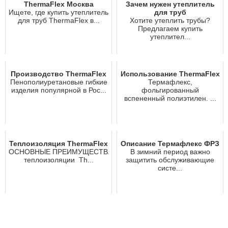
ThermaFlex Москва
Зачем нужен утеплитель
Ищете, где купить утеплитель
для труб
для труб ThermaFlex в...
Хотите утеплить трубы?
Предлагаем купить
утеплител...
Производство ThermaFlex
Использование ThermaFlex
Пенополиуретановые гибкие
Термафлекс,
изделия популярной в Рос...
фольгированный
вспененный полиэтилен. ...
Теплоизоляция ThermaFlex
Описание Термафлекс ФРЗ
ОСНОВНЫЕ ПРЕИМУЩЕСТВА И ОТЛИЧИЯ
В зимний период важно
тeплoизoляции Th...
защитить обслуживающие
систе...