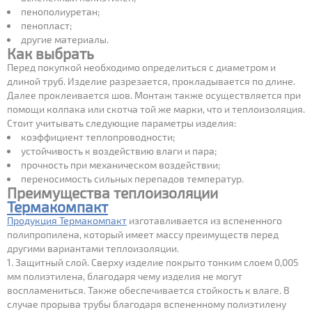
пенополиуретан;
Thermasheet ECO SA
пенопласт;
Все новости
другие материалы.
Thermasheet ECO VSA
Как выбрать
Перед покупкой необходимо определиться с диаметром и
Кабель Thermalint
длиной труб. Изделие разрезается, прокладывается по длине.
Далее проклеивается шов. Монтаж также осуществляется при
Монтажные аксессуары
помощи колпака или скотча той же марки, что и теплоизоляция.
Стоит учитывать следующие параметры изделия:
коэффициент теплопроводности;
устойчивость к воздействию влаги и пара;
прочность при механическом воздействии;
переносимость сильных перепадов температур.
Преимущества теплоизоляции
Термакомпакт
Продукция Термакомпакт
изготавливается из вспененного
полипропилена, который имеет массу преимуществ перед
другими вариантами теплоизоляции.
Защитный слой. Сверху изделие покрыто тонким слоем 0,005
мм полиэтилена, благодаря чему изделия не могут
воспламениться. Также обеспечивается стойкость к влаге. В
случае прорыва трубы благодаря вспененному полиэтилену