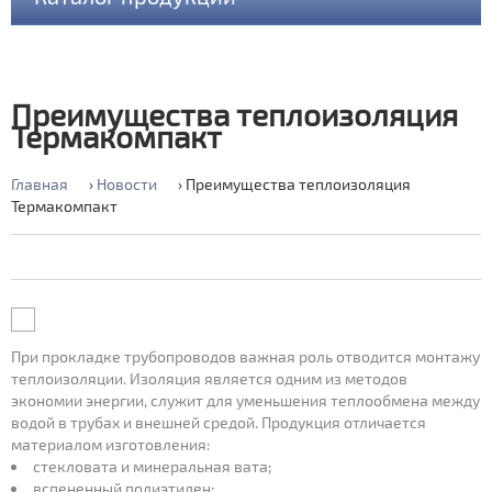
Thermaflex FRZ
ThermaECO
Новости
Преимущества теплоизоляция
Термакомпакт
ThermaSmart Pro
Что такое Термафлекс? >>
Главная
›
Новости
›
Преимущества теплоизоляция
ThermaSmart Pro coil
Термакомпакт
Описание продукции Термакомпакт >>
Thermacompact IS (S)
Thermaflex Ultra M
Преимущества теплоизоляция Термакомпакт >>
Thermasheet FR
При прокладке трубопроводов важная роль отводится монтажу
Как выбрать теплоизоляцию Термакомпакт? >>
Thermasheet А/С
теплоизоляции. Изоляция является одним из методов
экономии энергии, служит для уменьшения теплообмена между
водой в трубах и внешней средой. Продукция отличается
Thermasheet Alu Stukko
Описание Термафлекс Ультра М >>
материалом изготовления:
стекловата и минеральная вата;
Thermasheet ECO
вспененный полиэтилен;