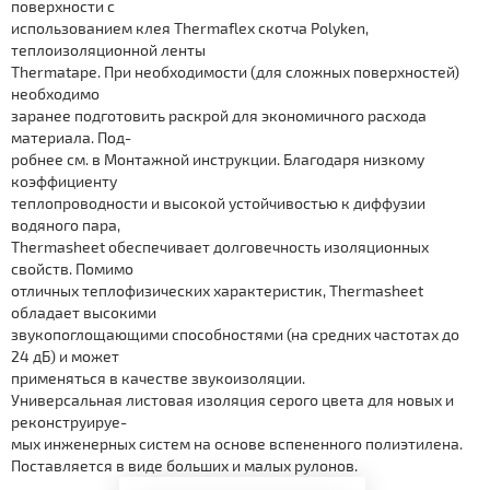
поверхности с
Монтажные аксессуары
использованием клея Thermaflex скотча Роlyken,
теплоизоляционной ленты
Thermatape. При необходимости (для сложных поверхностей)
необходимо
заранее подготовить раскрой для экономичного расхода
материала. Под-
робнее см. в Монтажной инструкции. Благодаря низкому
коэффициенту
теплопроводности и высокой устойчивостью к диффузии
водяного пара,
Thermasheet обеспечивает долговечность изоляционных
свойств. Помимо
отличных теплофизических характеристик, Thermasheet
обладает высокими
звукопоглощающими способностями (на средних частотах до
24 дБ) и может
применяться в качестве звукоизоляции.
Универсальная листовая изоляция серого цвета для новых и
реконструируе-
мых инженерных систем на основе вспененного полиэтилена.
Поставляется в виде больших и малых рулонов.