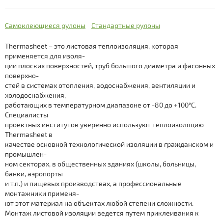
Что такое Термафлекс? >>
ThermaSmart Pro coil
Самоклеющиеся рулоны
Стандартные рулоны
Описание продукции Термакомпакт >>
Thermacompact IS (S)
Thermasheet – это листовая теплоизоляция, которая
применяется для изоля-
Thermaflex Ultra M
Преимущества теплоизоляция Термакомпакт >>
ции плоских поверхностей, труб большого диаметра и фасонных
поверхно-
Thermasheet FR
стей в системах отопления, водоснабжения, вентиляции и
Как выбрать теплоизоляцию Термакомпакт? >>
холодоснабжения,
Thermasheet А/С
работающих в температурном диапазоне от -80 до +100°С.
Специалисты
Thermasheet Alu Stukko
Описание Термафлекс Ультра М >>
проектных институтов уверенно используют теплоизоляцию
Thermasheet в
Thermasheet ECO
качестве основной технологической изоляции в гражданском и
промышлен-
Thermasheet ECO SA
ном секторах, в общественных зданиях (школы, больницы,
банки, аэропорты
Все новости
Thermasheet ECO VSA
и т.п.) и пищевых производствах, а профессиональные
монтажники применя-
ют этот материал на объектах любой степени сложности.
Кабель Thermalint
Монтаж листовой изоляции ведется путем приклеивания к