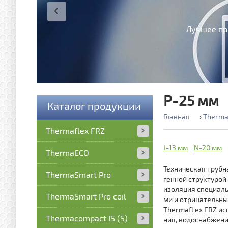
Лучшее пр
P-25 мм
Каталог продукции
Главная
›
Therma
Thermaflex FRZ
J-13 мм
N-20 мм
ThermaECO
Техническая трубн
ThermaSmart Pro
генной структурой
изоляция специаль
ThermaSmart Pro coil
ми и отрицательны
Thermafl ex FRZ и
Thermacompact IS (S)
ния, водоснабжени