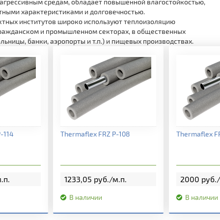
 агрессивным средам, обладает повышенной влагостойкостью,
тными характеристиками и долговечностью.
ктных институтов широко используют теплоизоляцию
гражданском и промышленном секторах, в общественных
льницы, банки, аэропорты и т.п.) и пищевых производствах.
нформация
Подробная информация
Подробна
-114
Thermaflex FRZ P-108
Thermaflex F
.п.
1233,05 руб./м.п.
2000 руб./
В наличии
В наличии