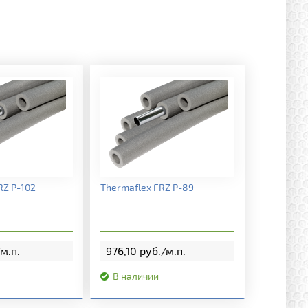
я информация
Подробная информация
RZ P-102
Thermaflex FRZ P-89
м.п.
976,10 руб./м.п.
В наличии