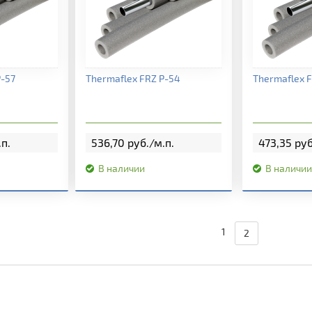
нформация
Подробная информация
Подробна
P-57
Thermaflex FRZ P-54
Thermaflex 
.п.
536,70 руб./м.п.
473,35 руб
В наличии
В наличии
1
2