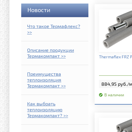
Новости
Что такое Термафлекс?
>>
Описание продукции
Термакомпакт >>
Подробная и
Thermaflex FRZ P
Преимущества
теплоизоляция
884,95 руб./м
Термакомпакт >>
В наличии
Как выбрать
теплоизоляцию
Термакомпакт? >>