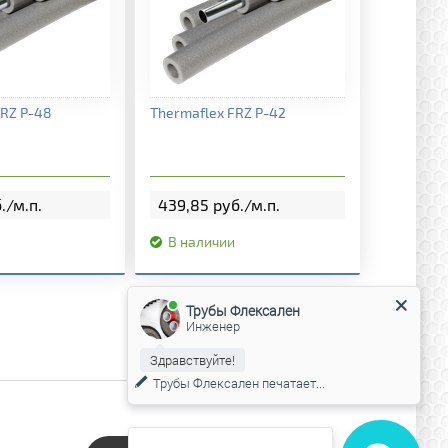
я информация
Подробная информация
FRZ P-48
Thermaflex FRZ P-42
./м.п.
439,85 руб./м.п.
В наличии
Трубы Флексален
Инженер
Здравствуйте!
Трубы Флексален
печатает...