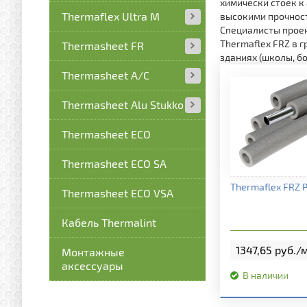
химически стоек к
Thermaflex Ultra M
высокими прочнос
Специалисты прое
Thermaflex FRZ в 
Thermasheet FR
зданиях (школы, бо
Thermasheet А/С
Thermasheet Alu Stukko
Thermasheet ECO
Thermasheet ECO SA
Подробная и
Thermaflex FRZ P
Thermasheet ECO VSA
Кабель Thermalint
1347,65 руб./м
Монтажные
аксессуары
В наличии