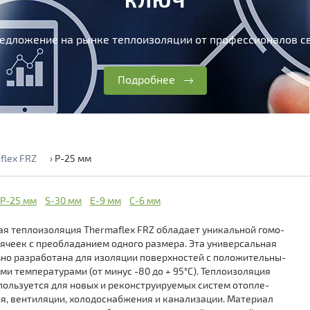
едложение на рынке теплоизоляции от профессионалов св
Подробнее
flex FRZ
›
P-25 мм
P-25 мм
S-30 мм
Е-9 мм
С-6 мм
ая теплоизоляция Thermaflex FRZ обладает уникальной гомо-
 ячеек с преобладанием одного размера. Эта универсальная
но разработана для изоляции поверхностей с положительны-
ми температурами (от минус -80 до + 95°С). Теплоизоляция
спользуется для новых и реконструируемых систем отопле-
я, вентиляции, холодоснабжения и канализации. Материал